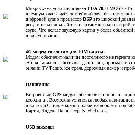
Микросхема усилителя звука
TDA 7851 MOSFET
с 
премиум класса даёт чистейший звук без посторон
цифровой аудио процессор
DSP
это широкий диапаз
регулировки эквалайзера с возможностью настройки
звука. Что делает звуковую картину более объёмной
прослушивания.
4G модем со слотом для SIM карты.
Модем обеспечит наличие постоянного интернета на
Это возможность быть всегда онлайн, просматривать
онлайн TV/Радио, контроль дорожных камер и пробо
Навигация
Встроенный GPS модуль обеспечит точное позицио
координат. Возможна установка любых навигацион
программ С поддержкой пробок на дороге и подроб
Карты, Яндекс Навигатор, Navitel и др.
USB выходы