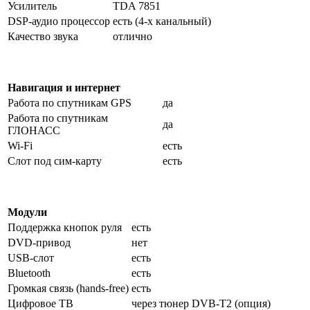
Усилитель
TDA 7851
DSP-аудио процессор
есть (4-х канальный)
Качество звука
отлично
Навигация и интернет
Работа по спутникам GPS
да
Работа по спутникам
да
ГЛОНАСС
Wi-Fi
есть
Слот под сим-карту
есть
Модули
Поддержка кнопок руля
есть
DVD-привод
нет
USB-слот
есть
Bluetooth
есть
Громкая связь (hands-free)
есть
Цифровое ТВ
через тюнер DVB-T2 (опция)