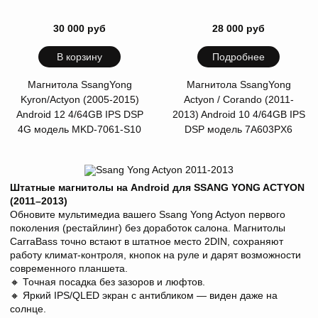
30 000 руб
28 000 руб
В корзину
Подробнее
Магнитола SsangYong
Магнитола SsangYong
Kyron/Actyon (2005-2015)
Actyon / Corando (2011-
Android 12 4/64GB IPS DSP
2013) Android 10 4/64GB IPS
4G модель MKD-7061-S10
DSP модель 7A603PX6
Штатные магнитолы на Android для SSANG YONG ACTYON
(2011–2013)
Обновите мультимедиа вашего Ssang Yong Actyon первого
поколения (рестайлинг) без доработок салона. Магнитолы
CarraBass точно встают в штатное место 2DIN, сохраняют
работу климат-контроля, кнопок на руле и дарят возможности
современного планшета.
🔸 Точная посадка без зазоров и люфтов.
🔸 Яркий IPS/QLED экран с антибликом — виден даже на
солнце.