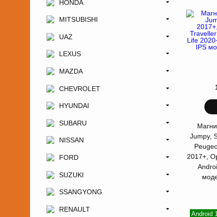
HONDA
MITSUBISHI
UAZ
LEXUS
MAZDA
CHEVROLET
HYUNDAI
SUBARU
Магни
Jumpy, 
NISSAN
Peugeot
2017+, Op
FORD
Andro
SUZUKI
мод
SSANGYONG
RENAULT
Android 