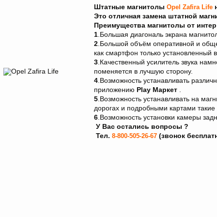
Штатные магнитолы
н
Opel Zafira Life
Это отличная замена штатной магн
Преимущества магнитолы от интерн
1
.Большая диагональ экрана магнито
2
.Большой объём оперативной и обще
как смартфон только установленный 
3
.Качественный усилитель звука нам
поменяется в лучшую сторону.
4
.Возможность устанавливать различ
приложению
Play Maркет
.
5
.Возможность устанавливать на маг
дорогах и подробными картами такие к
6
.Возможность установки камеры задн
У Вас остались вопросы
?
Тел.
(звонок бесплат
8-800-505-26-67