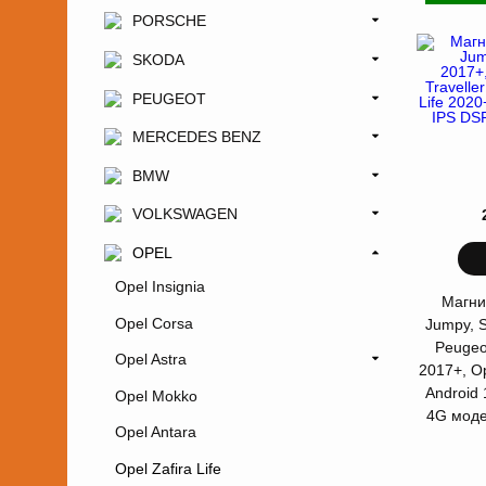
PORSCHE
SKODA
PEUGEOT
MERCEDES BENZ
BMW
VOLKSWAGEN
OPEL
Opel Insignia
Магни
Opel Corsa
Jumpy, 
Peugeot
Opel Astra
2017+, Op
Android
Opel Mokko
4G мод
Opel Antara
Opel Zafira Life