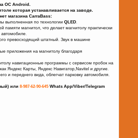
а ОС Android.
итоле которая устанавливается на заводе.
ет магазина CarraBass:
лы выполненная по технологии
QLED
.
й памяти магнитол, что делает магнитолу практически
в автомобиле.
ного превосходящий штатный. Звук в машине
ные приложения на магнитолу благодаря
нитолу навигационные программы с сервисом пробок на
ак Яндекс Карты, Яндекс Навигатор,Navitel и другие.
его и переднего вида, облегчат парковку автомобиля.
ный) или
Whats App/Viber/Telegram
8-987-62-90-645