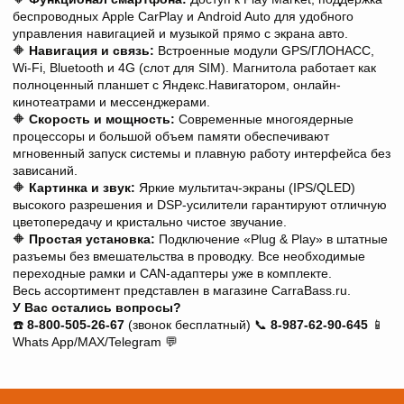
беспроводных Apple CarPlay и Android Auto для удобного
управления навигацией и музыкой прямо с экрана авто.
🔶
Навигация и связь:
Встроенные модули GPS/ГЛОНАСС,
Wi-Fi, Bluetooth и 4G (слот для SIM). Магнитола работает как
полноценный планшет с Яндекс.Навигатором, онлайн-
кинотеатрами и мессенджерами.
🔶
Скорость и мощность:
Современные многоядерные
процессоры и большой объем памяти обеспечивают
мгновенный запуск системы и плавную работу интерфейса без
зависаний.
🔶
Картинка и звук:
Яркие мультитач-экраны (IPS/QLED)
высокого разрешения и DSP-усилители гарантируют отличную
цветопередачу и кристально чистое звучание.
🔶
Простая установка:
Подключение «Plug & Play» в штатные
разъемы без вмешательства в проводку. Все необходимые
переходные рамки и CAN-адаптеры уже в комплекте.
Весь ассортимент представлен в магазине CarraBass.ru.
У Вас остались вопросы?
☎️
8-800-505-26-67
(звонок бесплатный) 📞
8-987-62-90-645
📱
Whats App/MAX/Telegram 💬