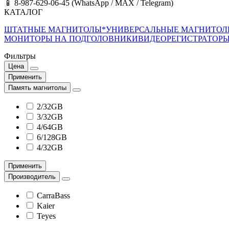
📱 8-987-629-06-45 (WhatsApp / MAX / Telegram)
КАТАЛОГ
ШТАТНЫЕ МАГНИТОЛЫ*
УНИВЕРСАЛЬНЫЕ МАГНИТО
МОНИТОРЫ НА ПОДГОЛОВНИКИ
ВИДЕОРЕГИСТРАТОР
Фильтры
Цена
Применить
Память магнитолы
2/32GB
3/32GB
4/64GB
6/128GB
4/32GB
Применить
Производитель
CarraBass
Kaier
Teyes