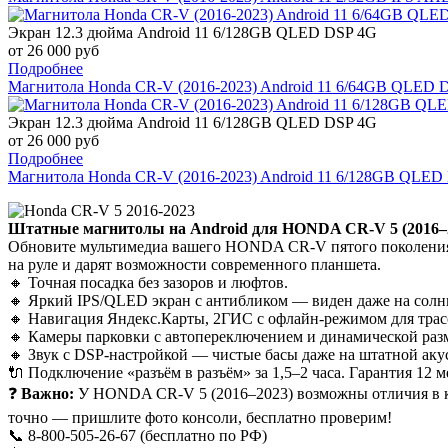
Экран 12.3 дюйма
Android 11 6/128GB QLED DSP 4G
от 26 000 руб
Подробнее
Магнитола Honda CR-V (2016-2023) Android 11 6/64GB QLED 
Экран 12.3 дюйма
Android 11 6/128GB QLED DSP 4G
от 26 000 руб
Подробнее
Магнитола Honda CR-V (2016-2023) Android 11 6/128GB QLED
Штатные магнитолы на Android для HONDA CR-V 5 (2016–
Обновите мультимедиа вашего HONDA CR-V пятого поколения б
на руле и дарят возможности современного планшета.
🔸 Точная посадка без зазоров и люфтов.
🔸 Яркий IPS/QLED экран с антибликом — виден даже на солн
🔸 Навигация Яндекс.Карты, 2ГИС с офлайн-режимом для трас
🔸 Камеры парковки с автопереключением и динамической раз
🔸 Звук с DSP-настройкой — чистые басы даже на штатной аку
🔌 Подключение «разъём в разъём» за 1,5–2 часа. Гарантия 12 м
❓
Важно:
У HONDA CR-V 5 (2016–2023) возможны отличия в ко
точно — пришлите фото консоли, бесплатно проверим!
📞 8-800-505-26-67 (бесплатно по РФ)