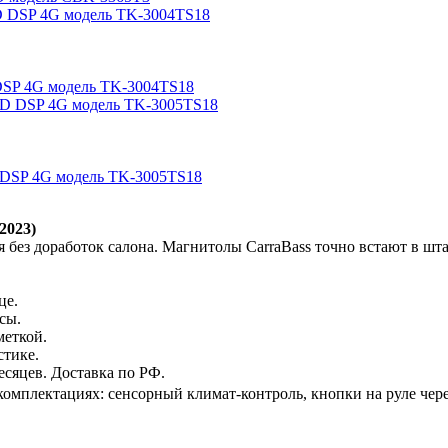
DSP 4G модель TK-3004TS18
 DSP 4G модель TK-3005TS18
2023)
ез доработок салона. Магнитолы CarraBass точно встают в штат
це.
сы.
меткой.
стике.
есяцев. Доставка по РФ.
мплектациях: сенсорный климат-контроль, кнопки на руле чере