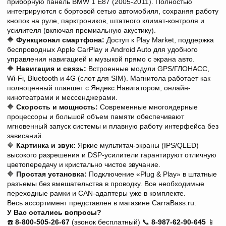
приборную панель BMW 1 E87 (2005-2011). Полностью
интегрируются с бортовой сетью автомобиля, сохраняя работу
кнопок на руле, парктроников, штатного климат-контроля и
усилителя (включая премиальную акустику).
🔶
Функционал смартфона:
Доступ к Play Market, поддержка
беспроводных Apple CarPlay и Android Auto для удобного
управления навигацией и музыкой прямо с экрана авто.
🔶
Навигация и связь:
Встроенные модули GPS/ГЛОНАСС,
Wi-Fi, Bluetooth и 4G (слот для SIM). Магнитола работает как
полноценный планшет с Яндекс.Навигатором, онлайн-
кинотеатрами и мессенджерами.
🔶
Скорость и мощность:
Современные многоядерные
процессоры и большой объем памяти обеспечивают
мгновенный запуск системы и плавную работу интерфейса без
зависаний.
🔶
Картинка и звук:
Яркие мультитач-экраны (IPS/QLED)
высокого разрешения и DSP-усилители гарантируют отличную
цветопередачу и кристально чистое звучание.
🔶
Простая установка:
Подключение «Plug & Play» в штатные
разъемы без вмешательства в проводку. Все необходимые
переходные рамки и CAN-адаптеры уже в комплекте.
Весь ассортимент представлен в магазине CarraBass.ru.
У Вас остались вопросы?
☎️
8-800-505-26-67
(звонок бесплатный) 📞
8-987-62-90-645
📱