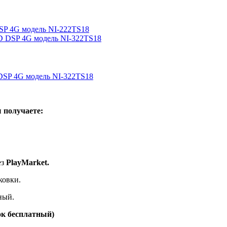
DSP 4G модель NI-222TS18
 DSP 4G модель NI-322TS18
 получаете:
ез
PlayMarket.
ковки.
ный.
ок бесплатный)