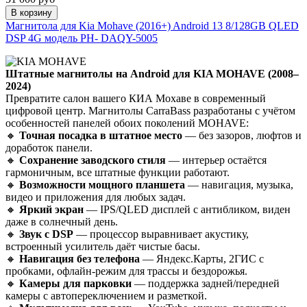
В корзину
Магнитола для Kia Mohave (2016+) Android 13 8/128GB QLED
DSP 4G модель PH- DAQY-5005
Штатные магнитолы на Android для KIA MOHAVE (2008–
2024)
Превратите салон вашего КИА Мохаве в современный
цифровой центр. Магнитолы CarraBass разработаны с учётом
особенностей панелей обоих поколений MOHAVE:
🔸
Точная посадка в штатное место
— без зазоров, люфтов и
доработок панели.
🔸
Сохранение заводского стиля
— интерьер остаётся
гармоничным, все штатные функции работают.
🔸
Возможности мощного планшета
— навигация, музыка,
видео и приложения для любых задач.
🔸
Яркий экран
— IPS/QLED дисплей с антибликом, виден
даже в солнечный день.
🔸
Звук с DSP
— процессор выравнивает акустику,
встроенный усилитель даёт чистые басы.
🔸
Навигация без телефона
— Яндекс.Карты, 2ГИС с
пробками, офлайн-режим для трассы и бездорожья.
🔸
Камеры для парковки
— поддержка задней/передней
камеры с автопереключением и разметкой.