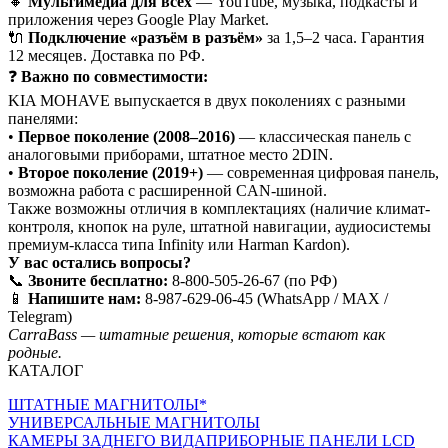
🔸
Мультимедиа для всех
— YouTube, музыка, подкасты и
приложения через Google Play Market.
🔌
Подключение «разъём в разъём»
за 1,5–2 часа. Гарантия
12 месяцев. Доставка по РФ.
❓
Важно по совместимости:
KIA MOHAVE выпускается в двух поколениях с разными
панелями:
•
Первое поколение (2008–2016)
— классическая панель с
аналоговыми приборами, штатное место 2DIN.
•
Второе поколение (2019+)
— современная цифровая панель,
возможна работа с расширенной CAN-шиной.
Также возможны отличия в комплектациях (наличие климат-
контроля, кнопок на руле, штатной навигации, аудиосистемы
премиум-класса типа Infinity или Harman Kardon).
У вас остались вопросы?
📞
Звоните бесплатно:
8-800-505-26-67 (по РФ)
📱
Напишите нам:
8-987-629-06-45 (WhatsApp / MAX /
Telegram)
CarraBass — штатные решения, которые встают как
родные.
КАТАЛОГ
ШТАТНЫЕ МАГНИТОЛЫ*
УНИВЕРСАЛЬНЫЕ МАГНИТОЛЫ
КАМЕРЫ ЗАДНЕГО ВИДА
ПРИБОРНЫЕ ПАНЕЛИ LCD