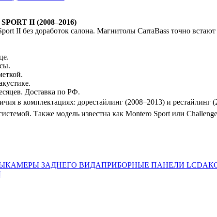
PORT II (2008–2016)
port II без доработок салона. Магнитолы CarraBass точно встаю
це.
сы.
меткой.
акустике.
есяцев. Доставка по РФ.
тличия в комплектациях: дорестайлинг (2008–2013) и рестайлинг
системой. Также модель известна как Montero Sport или Challen
ЛЫ
КАМЕРЫ ЗАДНЕГО ВИДА
ПРИБОРНЫЕ ПАНЕЛИ LCD
АК
Ы