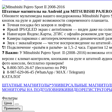
Штатные магнитолы на Android для MITSUBISHI PAJERO S
Обновите мультимедиа вашего внедорожника Mitsubishi Pajero S
кнопок на руле и дарят возможности современного планшета.
🔸 Точная посадка без зазоров и люфтов.
🔸 Яркий IPS/QLED экран с антибликом — виден даже на солн
🔸 Навигация Яндекс.Карты, 2ГИС с офлайн-режимом для трас
🔸 Камеры парковки с автопереключением и динамической раз
🔸 Звук с эквалайзером — чистое воспроизведение на штатной 
🔌 Подключение «разъём в разъём» за 1,5–2 часа. Гарантия 12 м
❓
Важно:
У Mitsubishi Pajero Sport II (2008–2016) возможны о
версии с климат-контролем, кнопками на руле и штатной аудио
фото консоли, бесплатно проверим!
📞 8-800-505-26-67 (бесплатно по РФ)
📱 8-987-629-06-45 (WhatsApp / MAX / Telegram)
КАТАЛОГ
ШТАТНЫЕ МАГНИТОЛЫ*
УНИВЕРСАЛЬНЫЕ МАГНИТО
МОНИТОРЫ НА ПОДГОЛОВНИКИ
ВИДЕОРЕГИСТРАТОР
Фильтры
Цена
Применить