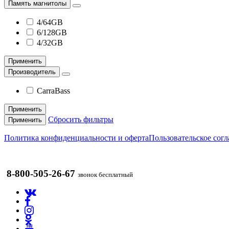
Память магнитолы
4/64GB
6/128GB
4/32GB
Применить
Производитель
CarraBass
Применить
Сбросить фильтры
Применить
Политика конфиденциальности и оферта
Пользовательское сог
8-800-505-26-67
звонок бесплатный