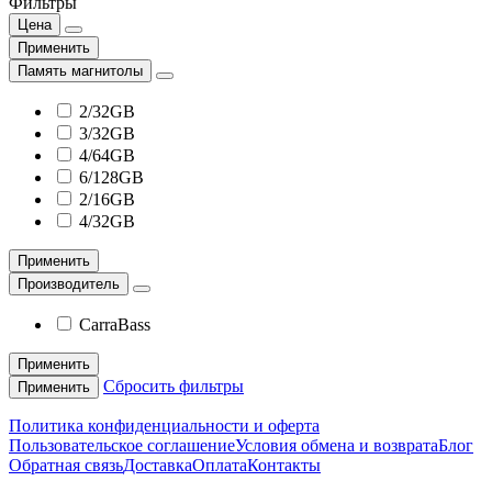
Фильтры
Цена
Применить
Память магнитолы
2/32GB
3/32GB
4/64GB
6/128GB
2/16GB
4/32GB
Применить
Производитель
CarraBass
Применить
Сбросить фильтры
Применить
Политика конфиденциальности и оферта
Пользовательское соглашение
Условия обмена и возврата
Блог
Обратная связь
Доставка
Оплата
Контакты