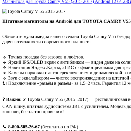
Магнитола для Toyota Camry V55 (2015-2017) Android 12 6/1
Штатные магнитолы на Android для TOYOTA CAMRY V55 (
Обновите мультимедиа вашего седана Toyota Camry V55 без дор
дарят возможности современного планшета.
🔸 Точная посадка без зазоров и люфтов.
🔸 Яркий IPS/QLED экран с антибликом — виден даже на солн
🔸 Навигация Яндекс.Карты, 2ГИС с офлайн-режимом для трас
🔸 Камеры парковки с автопереключением и динамической раз
🔸 Звук с эквалайзером — чистое воспроизведение на штатной 
🔌 Подключение «разъём в разъём» за 1,5–2 часа. Гарантия 12 м
❓
Важно:
У Toyota Camry V55 (2015–2017) — рестайлинговая в
CAN-шину, штатная аудиосистема JBL с усилителем. Модель д
консоли, бесплатно проверим!
📞
8-800-505-26-67
(бесплатно по РФ)