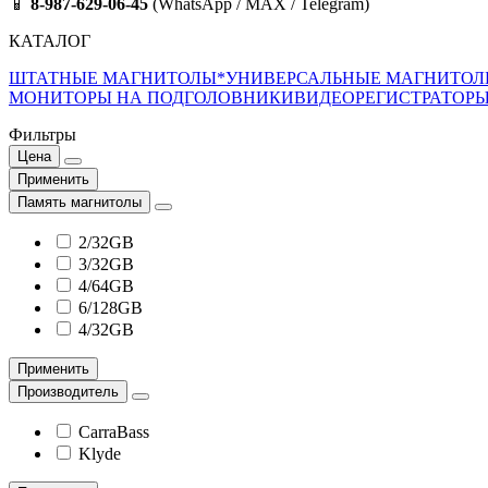
📱
8-987-629-06-45
(WhatsApp / MAX / Telegram)
КАТАЛОГ
ШТАТНЫЕ МАГНИТОЛЫ*
УНИВЕРСАЛЬНЫЕ МАГНИТО
МОНИТОРЫ НА ПОДГОЛОВНИКИ
ВИДЕОРЕГИСТРАТОР
Фильтры
Цена
Применить
Память магнитолы
2/32GB
3/32GB
4/64GB
6/128GB
4/32GB
Применить
Производитель
CarraBass
Klyde