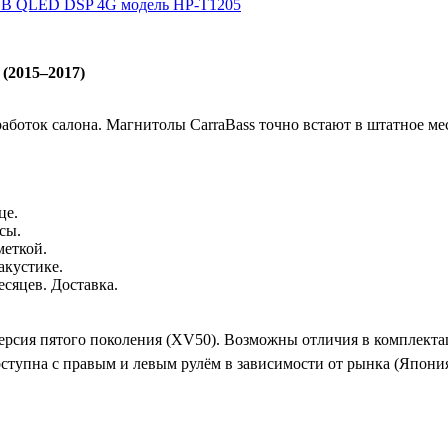
28GB QLED DSP 4G модель HP-T1205
2015–2017)
аботок салона. Магнитолы CarraBass точно встают в штатное мес
це.
сы.
меткой.
акустике.
есяцев. Доставка.
ерсия пятого поколения (XV50). Возможны отличия в комплектац
оступна с правым и левым рулём в зависимости от рынка (Япо