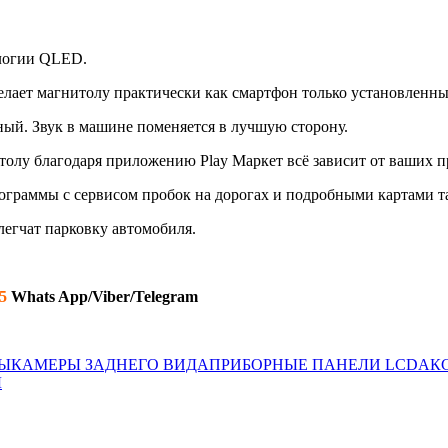
:
ологии QLED.
елает магнитолу практически как смартфон только установленны
ый. Звук в машине поменяется в лучшую сторону.
толу благодаря приложению Play Maркет всё зависит от ваших п
граммы с сервисом пробок на дорогах и подробными картами так
легчат парковку автомобиля.
5
Whats App/Viber/Telegram
ЛЫ
КАМЕРЫ ЗАДНЕГО ВИДА
ПРИБОРНЫЕ ПАНЕЛИ LCD
АК
Ы