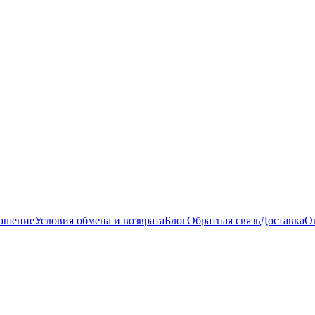
лашение
Условия обмена и возврата
Блог
Обратная связь
Доставка
О