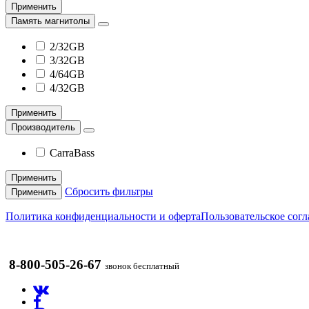
Применить
Память магнитолы
2/32GB
3/32GB
4/64GB
4/32GB
Применить
Производитель
CarraBass
Применить
Сбросить фильтры
Применить
Политика конфиденциальности и оферта
Пользовательское сог
8-800-505-26-67
звонок бесплатный