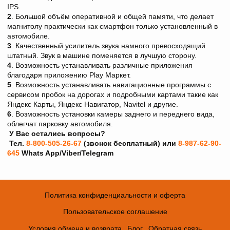
IPS.
2
. Большой объём оперативной и общей памяти, что делает
магнитолу практически как смартфон только установленный в
автомобиле.
3
. Качественный усилитель звука намного превосходящий
штатный. Звук в машине поменяется в лучшую сторону.
4
. Возможность устанавливать различные приложения
благодаря приложению Play Maркет.
5
. Возможность устанавливать навигационные программы с
сервисом пробок на дорогах и подробными картами такие как
Яндекс Карты, Яндекс Навигатор, Navitel и другие.
6
. Возможность установки камеры заднего и переднего вида,
облегчат парковку автомобиля.
У Вас остались вопросы?
Тел.
8-800-505-26-67
(звонок бесплатный) или
8-987-62-90-
645
Whats App/Viber/Telegram
Политика конфиденциальности и оферта
Пользовательское соглашение
Условия обмена и возврата
Блог
Обратная связь