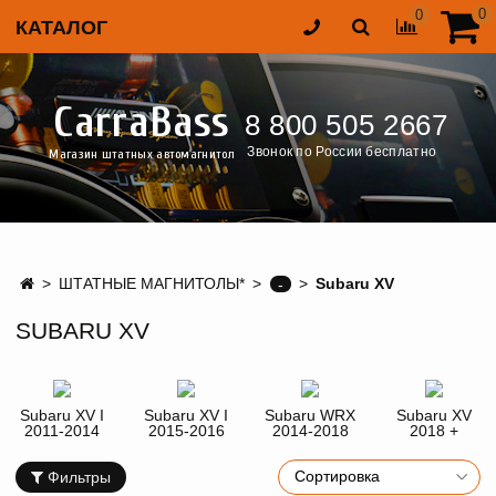
0
0
КАТАЛОГ
CarraBass
8 800 505 2667
Звонок по России бесплатно
Магазин штатных автомагнитол
ШТАТНЫЕ МАГНИТОЛЫ*
Subaru XV
-
SUBARU XV
Subaru XV I
Subaru XV I
Subaru WRX
Subaru XV
2011-2014
2015-2016
2014-2018
2018 +
Фильтры