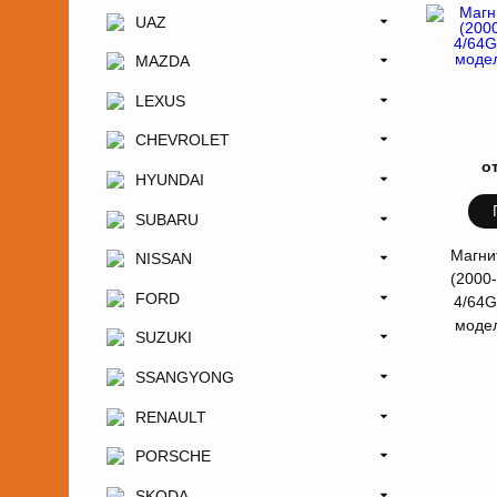
UAZ
MAZDA
LEXUS
CHEVROLET
о
HYUNDAI
SUBARU
Магни
NISSAN
(2000-
FORD
4/64
моде
SUZUKI
SSANGYONG
RENAULT
PORSCHE
SKODA