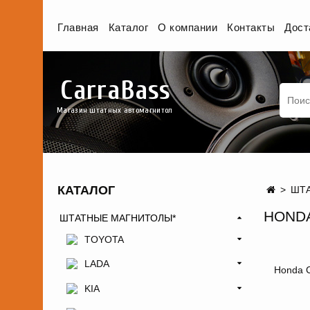
Главная
Каталог
О компании
Контакты
Дост
CarraBass
Магазин штатных автомагнитол
КАТАЛОГ
ШТА
HONDA
ШТАТНЫЕ МАГНИТОЛЫ*
TOYOTA
LADA
Honda C
KIA