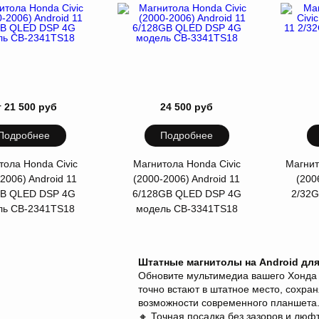
т 21 500 руб
24 500 руб
Подробнее
Подробнее
тола Honda Civic
Магнитола Honda Civic
Магнит
2006) Android 11
(2000-2006) Android 11
(200
GB QLED DSP 4G
6/128GB QLED DSP 4G
2/32G
ль CB-2341TS18
модель CB-3341TS18
Штатные магнитолы на Android для
Обновите мультимедиа вашего Хонда 
точно встают в штатное место, сохран
возможности современного планшета
🔸 Точная посадка без зазоров и люф