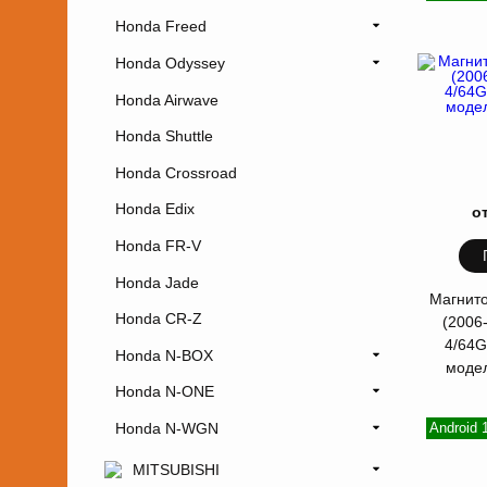
Honda Freed
Honda Odyssey
Honda Airwave
Honda Shuttle
Honda Crossroad
Honda Edix
о
Honda FR-V
Honda Jade
Магнито
Honda CR-Z
(2006-
4/64
Honda N-BOX
моде
Honda N-ONE
Honda N-WGN
Android
MITSUBISHI