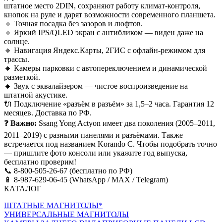
штатное место 2DIN, сохраняют работу климат-контроля,
кнопок на руле и дарят возможности современного планшета.
🔸 Точная посадка без зазоров и люфтов.
🔸 Яркий IPS/QLED экран с антибликом — виден даже на
солнце.
🔸 Навигация Яндекс.Карты, 2ГИС с офлайн-режимом для
трассы.
🔸 Камеры парковки с автопереключением и динамической
разметкой.
🔸 Звук с эквалайзером — чистое воспроизведение на
штатной акустике.
🔌 Подключение «разъём в разъём» за 1,5–2 часа. Гарантия 12
месяцев. Доставка по РФ.
❓
Важно:
Ssang Yong Actyon имеет два поколения (2005–2011,
2011–2019) с разными панелями и разъёмами. Также
встречается под названием Korando C. Чтобы подобрать точно
— пришлите фото консоли или укажите год выпуска,
бесплатно проверим!
📞 8-800-505-26-67 (бесплатно по РФ)
📱 8-987-629-06-45 (WhatsApp / MAX / Telegram)
КАТАЛОГ
ШТАТНЫЕ МАГНИТОЛЫ*
УНИВЕРСАЛЬНЫЕ МАГНИТОЛЫ