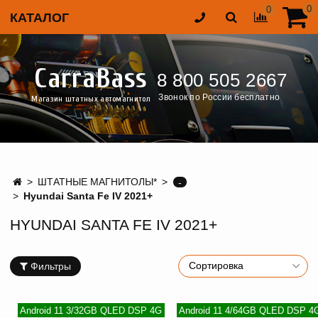
0
0
КАТАЛОГ
CarraBass
8 800 505 2667
Звонок по России бесплатно
Магазин штатных автомагнитол
ШТАТНЫЕ МАГНИТОЛЫ*
-
Hyundai Santa Fe IV 2021+
HYUNDAI SANTA FE IV 2021+
Фильтры
Android 11 3/32GB QLED DSP 4G
Android 11 4/64GB QLED DSP 4