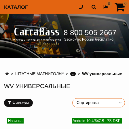
0
0
КАТАЛОГ
CarraBass
8 800 505 2667
Звонок по России бесплатно
Магазин штатных автомагнитол
ШТАТНЫЕ МАГНИТОЛЫ*
WV универсальные
-
WV УНИВЕРСАЛЬНЫЕ
Фильтры
Новинка
Android 10 4/64GB IPS DSP