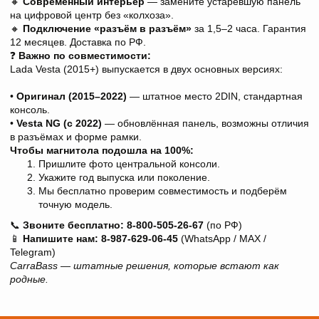
🔸
Современный интерьер
— замените устаревшую панель
на цифровой центр без «колхоза».
🔸
Подключение «разъём в разъём»
за 1,5–2 часа. Гарантия
12 месяцев. Доставка по РФ.
❓
Важно по совместимости:
Lada Vesta (2015+) выпускается в двух основных версиях:
•
Оригинал (2015–2022)
— штатное место 2DIN, стандартная
консоль.
•
Vesta NG (с 2022)
— обновлённая панель, возможны отличия
в разъёмах и форме рамки.
Чтобы магнитола подошла на 100%:
Пришлите фото центральной консоли.
Укажите год выпуска или поколение.
Мы бесплатно проверим совместимость и подберём
точную модель.
📞
Звоните бесплатно:
8-800-505-26-67
(по РФ)
📱
Напишите нам:
8-987-629-06-45
(WhatsApp / MAX /
Telegram)
CarraBass — штатные решения, которые встают как
родные.