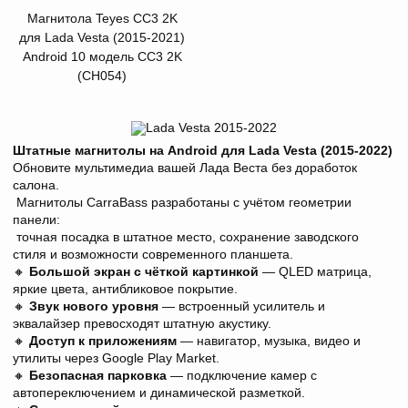
Магнитола Teyes CC3 2K
для Lada Vesta (2015-2021)
Android 10 модель CC3 2K
(CH054)
Штатные магнитолы на Android для Lada Vesta (2015-2022)
Обновите мультимедиа вашей Лада Веста без доработок
салона.
Магнитолы CarraBass разработаны с учётом геометрии
панели:
точная посадка в штатное место, сохранение заводского
стиля и возможности современного планшета.
🔸
Большой экран с чёткой картинкой
— QLED матрица,
яркие цвета, антибликовое покрытие.
🔸
Звук нового уровня
— встроенный усилитель и
эквалайзер превосходят штатную акустику.
🔸
Доступ к приложениям
— навигатор, музыка, видео и
утилиты через Google Play Market.
🔸
Безопасная парковка
— подключение камер с
автопереключением и динамической разметкой.