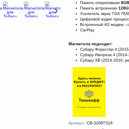
Память оперативная
8
G
Память встроенная
128G
Усилитель звука TDA 783
Цифровой аудио процес
Встроенный 4G модем - с
CarPlay
Магнитола подходит:
Субару Форестер 4 (2015
Субару Импреза 4 (2014-
Субару ХВ (2014-2016, р
Артикул:
CB-3208TS18