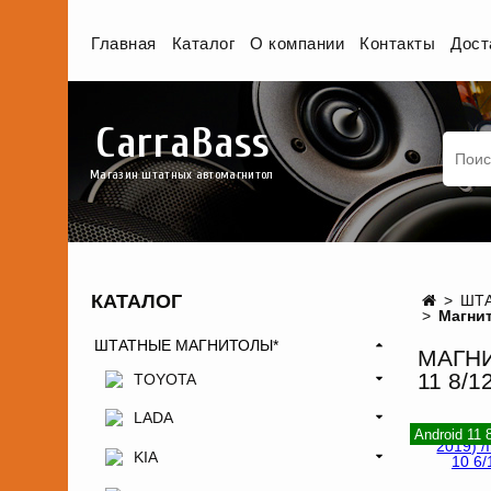
Главная
Каталог
О компании
Контакты
Дост
CarraBass
Магазин штатных автомагнитол
КАТАЛОГ
ШТА
Магнит
ШТАТНЫЕ МАГНИТОЛЫ*
МАГНИ
11 8/
TOYOTA
LADA
Android 11
KIA