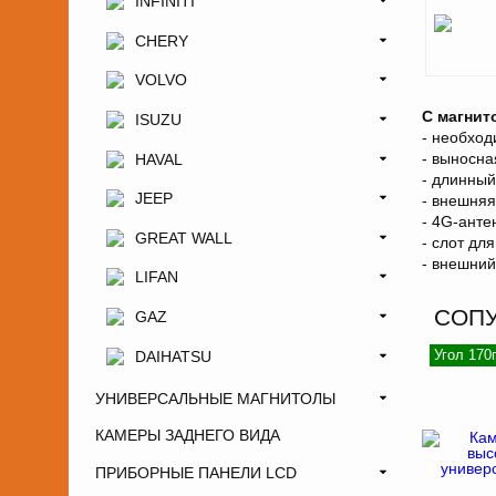
INFINITI
CHERY
VOLVO
С магнит
ISUZU
- необхо
- выносна
HAVAL
- длинный
JEEP
- внешняя
- 4G-анте
GREAT WALL
- слот дл
- внешний
LIFAN
СОП
GAZ
Угол 170
DAIHATSU
УНИВЕРСАЛЬНЫЕ МАГНИТОЛЫ
КАМЕРЫ ЗАДНЕГО ВИДА
ПРИБОРНЫЕ ПАНЕЛИ LCD