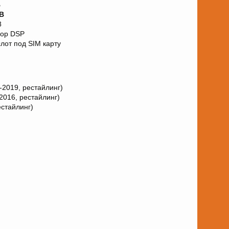
B
B
8
сор DSP
лот под SIM карту
-2019, рестайлинг)
2016, рестайлинг)
естайлинг)