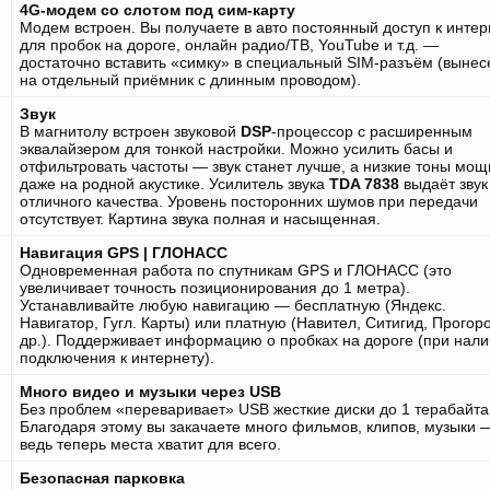
4G-модем со слотом под сим-карту
Модем встроен. Вы получаете в авто постоянный доступ к интер
для пробок на дороге, онлайн радио/ТВ, YouTube и т.д. —
достаточно вставить «симку» в специальный SIM-разъём (вынес
на отдельный приёмник с длинным проводом).
Звук
В магнитолу встроен звуковой
DSP
-процессор с расширенным
эквалайзером для тонкой настройки. Можно усилить басы и
отфильтровать частоты — звук станет лучше, а низкие тоны мо
даже на родной акустике. Усилитель звука
TDA 7838
выдаёт звук
отличного качества. Уровень посторонних шумов при передачи
отсутствует. Картина звука полная и насыщенная.
Навигация GPS | ГЛОНАСС
Одновременная работа по спутникам GPS и ГЛОНАСС (это
увеличивает точность позиционирования до 1 метра).
Устанавливайте любую навигацию — бесплатную (Яндекс.
Навигатор, Гугл. Карты) или платную (Навител, Ситигид, Прогор
др.). Поддерживает информацию о пробках на дороге (при нал
подключения к интернету).
Много видео и музыки через USB
Без проблем «переваривает» USB жесткие диски до 1 терабайта
Благодаря этому вы закачаете много фильмов, клипов, музыки 
ведь теперь места хватит для всего.
Безопасная парковка