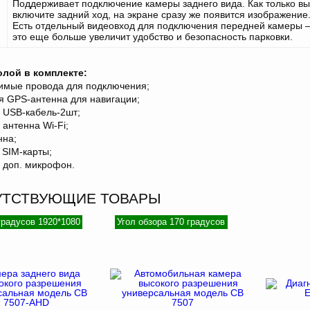
Поддерживает подключение камеры заднего вида. Как только вы
включите задний ход, на экране сразу же появится изображение
Есть отдельный видеовход для подключения передней камеры 
это еще больше увеличит удобство и безопасность парковки.
олой в комплекте:
димые провода для подключения;
я GPS-антенна для навигации;
 USB-кабель-2шт;
 антенна Wi-Fi;
нна;
я SIM-карты;
 доп. микрофон.
УТСТВУЮЩИЕ ТОВАРЫ
градусов 1920*1080
Угол обзора 170 градусов