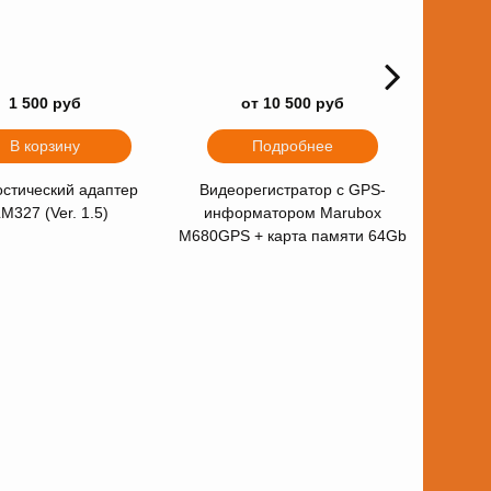
1 500 руб
от 10 500 руб
В корзину
Подробнее
остический адаптер
Видеорегистратор с GPS-
Видео
M327 (Ver. 1.5)
информатором Marubox
инфо
M680GPS + карта памяти 64Gb
M345GPS