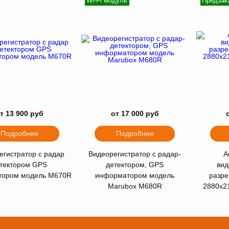
Wi-Fi модуль
Предзак
т 13 900 руб
от 17 000 руб
Подробнее
Подробнее
егистратор с радар
Видеорегистратор с радар-
А
тектором GPS
детектором, GPS
вид
тором модель M670R
информатором модель
разре
Marubox M680R
2880х2