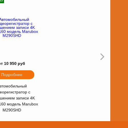
аз
от 10 950 руб
Подробнее
втомобильный
еорегистратор с
шением записи 4K
160 модель Marubox
M290SHD