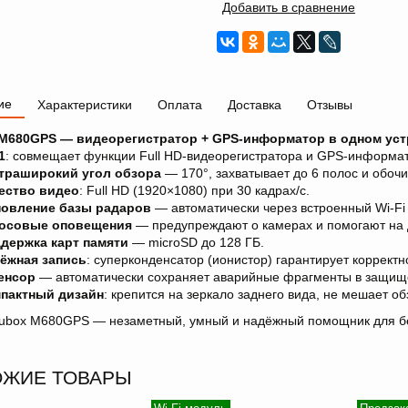
Добавить в сравнение
ие
Характеристики
Оплата
Доставка
Отзывы
M680GPS — видеорегистратор + GPS-информатор в одном уст
1
: совмещает функции Full HD-видеорегистратора и GPS-информат
траширокий угол обзора
— 170°, захватывает до 6 полос и обочи
ество видео
: Full HD (1920×1080) при 30 кадрах/с.
овление базы радаров
— автоматически через встроенный Wi-Fi 
осовые оповещения
— предупреждают о камерах и помогают на 
держка карт памяти
— microSD до 128 ГБ.
ёжная запись
: суперконденсатор (ионистор) гарантирует коррект
енсор
— автоматически сохраняет аварийные фрагменты в защищ
пактный дизайн
: крепится на зеркало заднего вида, не мешает об
rubox M680GPS — незаметный, умный и надёжный помощник для б
ОЖИЕ ТОВАРЫ