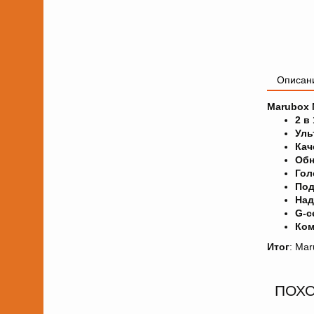
Описан
Marubox 
2 в 
Уль
Кач
Обн
Гол
Под
Над
G-с
Ком
Итог
: Ma
ПОХ