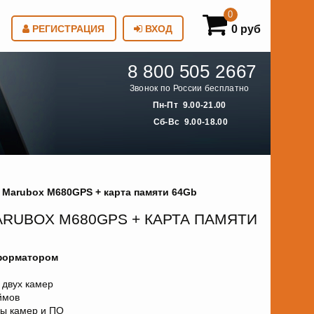
0
0 руб
РЕГИСТРАЦИЯ
ВХОД
8 800 505 2667
Звонок по России бесплатно
Пн-Пт 9.00-21.00
Сб-Вс 9.00-18.00
Marubox M680GPS + карта памяти 64Gb
RUBOX M680GPS + КАРТА ПАМЯТИ
форматором
 двух камер
ймов
зы камер и ПО