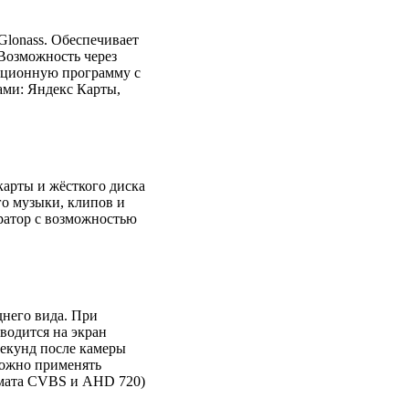
lonass. Обеспечивает
Возможность через
ационную программу с
ами: Яндекс Карты,
арты и жёсткого диска
го музыки, клипов и
ратор с возможностью
днего вида. При
водится на экран
секунд после камеры
Можно применять
рмата CVBS и AHD 720)