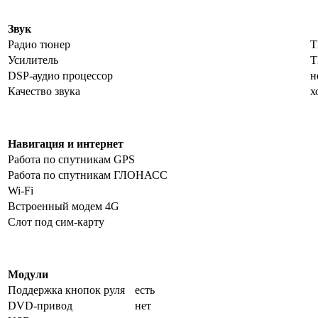
Звук
Радио тюнер
T
Усилитель
T
DSP-аудио процессор
н
Качество звука
х
Навигация и интернет
Работа по спутникам GPS
Работа по спутникам ГЛОНАСС
Wi-Fi
Встроенный модем 4G
Слот под сим-карту
Модули
Поддержка кнопок руля
есть
DVD-привод
нет