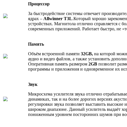
Процессор
За быстродействие системы отвечает производите
ядрах –
Allwinner T3L
.Который хорошо зарекомен
устройствах. Магнитола отлично справляется с б
современных приложений. Работает быстро, не «т
Память
Объём встроенной памяти
32GB,
на которой можн
аудио и видео файлов, а также установить допол
Оперативная память размером
2GB
позволит разм
программы и приложения и одновременное их исп
Звук
Микросхема усилителя звука отлично отрабатывае
динамиках, так и на более дорогих версиях акуст
регулировки звука позволяет выставить высокие и
широком диапазоне. Данный усилитель выдаёт хор
пониженным уровнем посторонних шумов при во