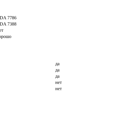
DA 7786
DA 7388
ет
орошо
да
да
да
нет
нет