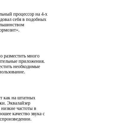
льный процессор на 4‐х
довал себя в подобных
ольшинством
ормозит».
о разместить много
нительные приложения.
естить необходимые
ользование.
т как на штатных
ики. Эквалайзер
 низкие частоты в
ошее качество звука с
спроизведении.