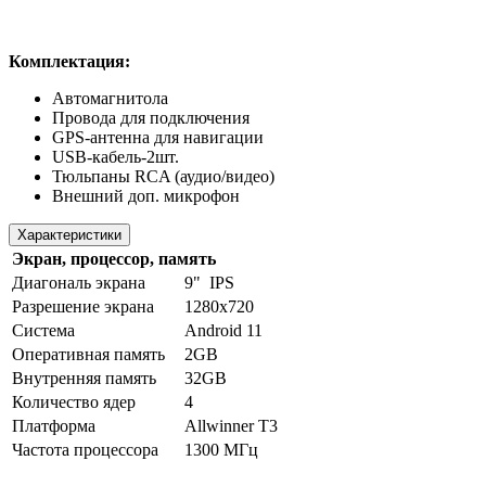
Комплектация:
Автомагнитола
Провода для подключения
GPS-антенна для навигации
USB-кабель-2шт.
Тюльпаны RCA (аудио/видео)
Внешний доп. микрофон
Характеристики
Экран, процессор, память
Диагональ экрана
9" IPS
Разрешение экрана
1280х720
Система
Android 11
Оперативная память
2GB
Внутренняя память
32GB
Количество ядер
4
Платформа
Allwinner T3
Частота процессора
1300 МГц