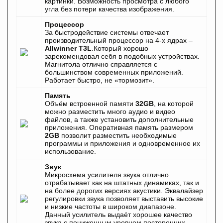
картинки. Возможность просмотра с любого
угла без потери качества изображения.
Процессор
За быстродействие системы отвечает
производительный процессор на 4‐х ядрах –
Allwinner T3L
.Который хорошо
зарекомендовал себя в подобных устройствах.
Магнитола отлично справляется с
большинством современных приложений.
Работает быстро, не «тормозит».
Память
Объём встроенной памяти
32GB
, на которой
можно разместить много аудио и видео
файлов, а также установить дополнительные
приложения. Оперативная память размером
2GB
позволит разместить необходимые
программы и приложения и одновременное их
использование.
Звук
Микросхема усилителя звука отлично
отрабатывает как на штатных динамиках, так и
на более дорогих версиях акустики. Эквалайзер
регулировки звука позволяет выставить высокие
и низкие частоты в широком диапазоне.
Данный усилитель выдаёт хорошее качество
звука с пониженным уровнем посторонних