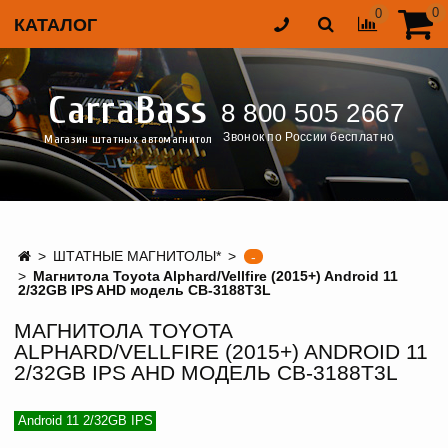
0
0
КАТАЛОГ
CarraBass
8 800 505 2667
Звонок по России бесплатно
Магазин штатных автомагнитол
ШТАТНЫЕ МАГНИТОЛЫ*
-
Магнитола Toyota Alphard/Vellfire (2015+) Android 11
2/32GB IPS AHD модель CB-3188T3L
МАГНИТОЛА TOYOTA
ALPHARD/VELLFIRE (2015+) ANDROID 11
2/32GB IPS AHD МОДЕЛЬ CB-3188T3L
Android 11 2/32GB IPS