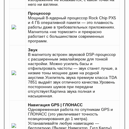
него ни взгляни.
Процессор
Мощный 8-ядерный процессор Rock Chip PX5
и 4 ГБ оперативной памяти — это плавность
работы даже в требовательных приложениях.
Магнитола «не тормозит» и прекрасно
работает с большинством современных
программ.
Звук
В магнитолу встроен звуковой DSP-процессор
с расширенным эквалайзером для тонкой
настройки. Можно усилить басы и
отфильтровать частоты — звук станет лучше, а
низкие тоны мощнее даже на родной
акустике.Усилитель звука премиум класса TDA
7851 выдаёт звук отличного качества.Уровень
посторонних шумов при передачи
отсутствует.Картина звука полная и
насышенная.
Навигация GPS | ГЛОНАСС
Одновременная работа по спутникам GPS и
ГЛОНАСС (это увеличивает точность
позиционирования до 1 метра).
Устанавливайте любую навигацию —
бесплатную (Яндекс.Навигатор, Гугл.Карты)