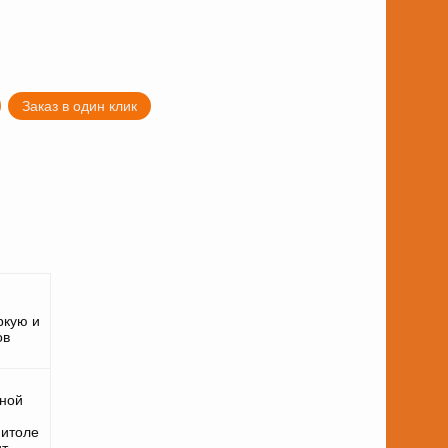
Заказ в один клик
ркую и
ов
ной
нитоле
ит