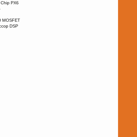
Chip PX6
B
50 MOSFET
ссор DSP