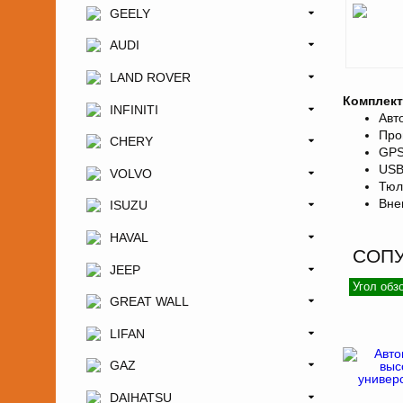
GEELY
AUDI
LAND ROVER
Комплект
INFINITI
Авт
Про
CHERY
GPS
USB
VOLVO
Тюл
Вне
ISUZU
HAVAL
СОП
JEEP
Угол обз
GREAT WALL
LIFAN
GAZ
DAIHATSU