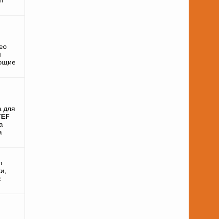
ео
й
ающие
а для
TEF
а
а
о
и,
с