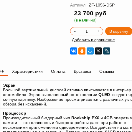
Артикул:
ZF-1056-DSP
23 700 руб
(в наличии)
В корзину
Добавить в сравнение
ие
Характеристики
Оплата
Доставка
Отзывы
Экран
Большой вертикальный дисплей
отлично вписывается в интерьер
автомобиля. Экран выполненный по технологии
QLED
создает я
сочную картинку. Изображение просматривается с различных угл
обзора без искажений.
Процессор
Производительный 6-ядерный чип
Rockchip PX6
и
4GB
оператив
памяти — это плавность и быстрота работы даже при работе с
несколькими
приложениями одновременно. Все действия на маг
выполняются чётко и задержек. Встроенная память
64GB
позвол