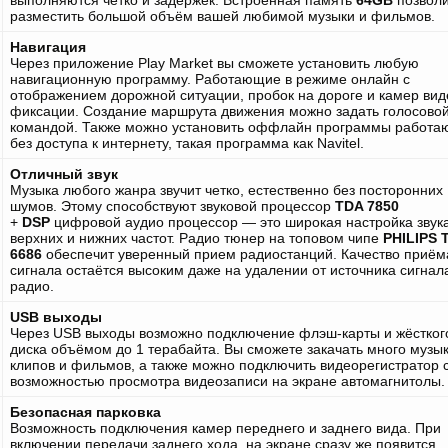
разместить большой объём вашей любимой музыки и фильмов.
Навигация
Через приложение Play Market вы сможете установить любую
навигационную программу. Работающие в режиме онлайн с
отображением дорожной ситуации, пробок на дороге и
камер
вид
фиксации
. Создание маршрута движения можно задать голосово
командой. Также можно установить оффлайн программы работ
без доступа к интернету, такая программа как Navitel
.
Отличный звук
Музыка любого жанра звучит четко, естественно без посторонних
шумов. Этому способствуют звуковой процессор
TDA 7850
+
DSP
цифровой аудио процессор
—
это широкая настройка звук
верхних и нижних частот. Радио тюнер на топовом чипе
PHILIPS 
6686
обеспечит уверенный
прием радиостанций. Качество приём
сигнала остаётся высоким даже на удалении от источника сигнал
радио.
USB выходы
Через USB выходы возможно подключение флэш-карты и жёстког
диска объёмом до 1 терабайта. Вы сможете закачать много музык
клипов и фильмов, а также можно подключить видеорегистратор 
возможностью просмотра видеозаписи на экране автомагнитолы.
Безопасная парковка
Возможность подключения камер переднего и
заднего вида. При
включении передачи заднего хода, на экране сразу же появится