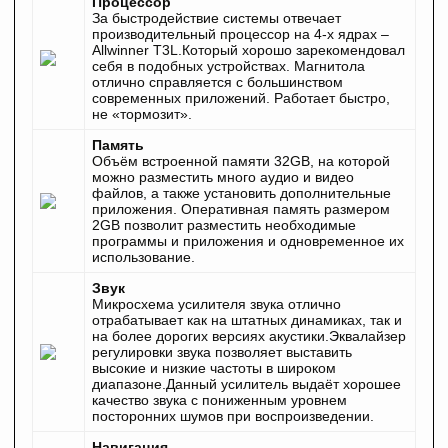
Процессор
За быстродействие системы отвечает
производительный процессор на 4‐х ядрах –
Allwinner T3L.Который хорошо зарекомендовал
себя в подобных устройствах. Магнитола
отлично справляется с большинством
современных приложений. Работает быстро,
не «тормозит».
Память
Объём встроенной памяти 32GB, на которой
можно разместить много аудио и видео
файлов, а также установить дополнительные
приложения. Оперативная память размером
2GB позволит разместить необходимые
программы и приложения и одновременное их
использование.
Звук
Микросхема усилителя звука отлично
отрабатывает как на штатных динамиках, так и
на более дорогих версиях акустики.Эквалайзер
регулировки звука позволяет выставить
высокие и низкие частоты в широком
диапазоне.Данный усилитель выдаёт хорошее
качество звука с пониженным уровнем
посторонних шумов при воспроизведении.
Навигация