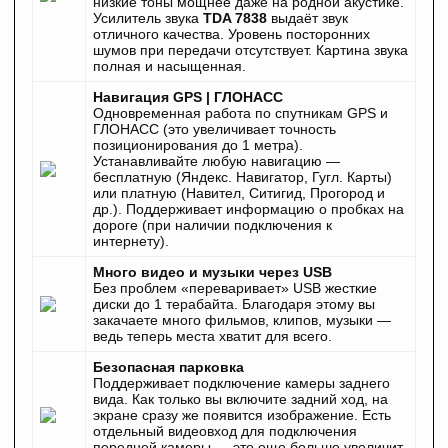
низкие тоны мощнее даже на родной акустике.
Усилитель звука
TDA 7838
выдаёт звук
отличного качества. Уровень посторонних
шумов при передачи отсутствует. Картина звука
полная и насыщенная.
Навигация GPS | ГЛОНАСС
Одновременная работа по спутникам GPS и
ГЛОНАСС (это увеличивает точность
позиционирования до 1 метра).
Устанавливайте любую навигацию —
бесплатную (Яндекс. Навигатор, Гугл. Карты)
или платную (Навител, Ситигид, Прогород и
др.). Поддерживает информацию о пробках на
дороге (при наличии подключения к
интернету).
Много видео и музыки через USB
Без проблем «переваривает» USB жесткие
диски до 1 терабайта. Благодаря этому вы
закачаете много фильмов, клипов, музыки —
ведь теперь места хватит для всего.
Безопасная парковка
Поддерживает подключение камеры заднего
вида. Как только вы включите задний ход, на
экране сразу же появится изображение. Есть
отдельный видеовход для подключения
передней камеры — это еще больше увеличит