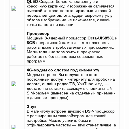
QLED
.Создает более качественную и
красочную картинку. Изображение отличается
высокой контрастностью, яркостью и точной
передачей цветов. Благодаря широкому углу
обзора изображение не искажается, с какой
точки на него ни взгляни.
Процессор
Мощный 8-ядерный процессор
Octa-UIS8581
и
8GB
оперативной памяти — это плавность
работы даже в требовательных приложениях.
Магнитола «не тормозит» и прекрасно
работает с большинством современных
программ.
4G-модем со слотом под сим-карту
Модем встроен. Вы получаете в авто
постоянный доступ к интернету для пробок на
дороге, онлайн радио/ТВ, YouTube и т.д. —
достаточно вставить «симку» в специальный
SIM-разъём (вынесен на отдельный приёмник
с длинным проводом).
Звук
В магнитолу встроен звуковой
DSP
-процессор
с расширенным эквалайзером для тонкой
настройки. Можно усилить басы и
отфильтровать частоты — звук станет лучше, а