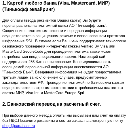
1. Картой любого банка (Visa, Mastercard, МИР)
(Тинькофф эквайринг)
Для оплаты (ввода реквизитов Вашей карты) Вы будете
перенаправлены на платежный шлюз АО "Тинькофф Банк".
Соединение с платежным шлюзом и передача информации
осуществляется в защищенном режиме с использованием протокола
шифрования SSL. В случае если Ваш банк поддерживает технологию
безопасного проведения интернет-платежей Verified By Visa или
MasterCard SecureCode для проведения платежа также может
потребоваться ввод специального пароля. Настоящий сайт
поддерживает 256-битное шифрование. Конфиденциальность
сообщаемой персональной информации обеспечивается АО
"Тинькофф Банк". Введенная информация не будет предоставлена
третьим лицам за исключением случаев, предусмотренных
законодательством РФ. Проведение платежей по банковским картам
осуществляется в строгом соответствии с требованиями платежных
систем МИР, Visa Int. и MasterCard Europe Sprl.
2. Банковский перевод на расчетный счет.
При выборе данного метода оплаты мы высылаем вам счет на оплату
без НДС.Пришлите реквизиты и состав заказа на электронную почту
shop@carrabass.ru