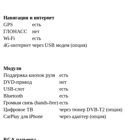
Навигация и интернет
GPS
есть
ГЛОНАСС
нет
Wi-Fi
есть
4G-интернет
через USB модем (опция)
Модули
Поддержка кнопок руля
есть
DVD-привод
нет
USB-слот
есть
Bluetooth
есть
Громкая связь (hands-free)
есть
Цифровое ТВ
через тюнер DVB-T2 (опция)
CarPlay для iPhone
через адаптер (опция)
RCA-разъемы