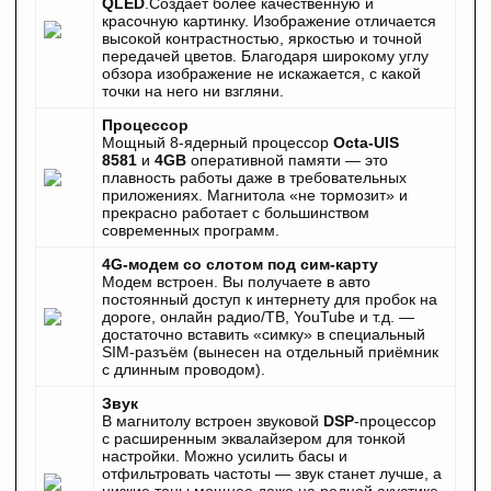
QLED
.Создает более качественную и
красочную картинку. Изображение отличается
высокой контрастностью, яркостью и точной
передачей цветов. Благодаря широкому углу
обзора изображение не искажается, с какой
точки на него ни взгляни.
Процессор
Мощный 8-ядерный процессор
Octa-UIS
8581
и
4GB
оперативной памяти — это
плавность работы даже в требовательных
приложениях. Магнитола «не тормозит» и
прекрасно работает с большинством
современных программ.
4G-модем со слотом под сим-карту
Модем встроен. Вы получаете в авто
постоянный доступ к интернету для пробок на
дороге, онлайн радио/ТВ, YouTube и т.д. —
достаточно вставить «симку» в специальный
SIM-разъём (вынесен на отдельный приёмник
с длинным проводом).
Звук
В магнитолу встроен звуковой
DSP
-процессор
с расширенным эквалайзером для тонкой
настройки. Можно усилить басы и
отфильтровать частоты — звук станет лучше, а