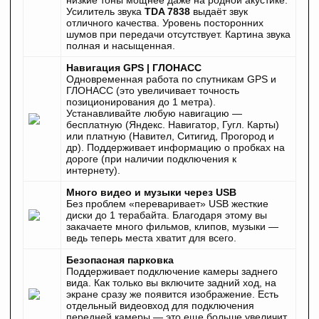
низкие тоны мощнее даже на родной акустике.
Усилитель звука
TDA 7838
выдаёт звук
отличного качества. Уровень посторонних
шумов при передачи отсутствует. Картина звука
полная и насыщенная.
Навигация GPS | ГЛОНАСС
Одновременная работа по спутникам GPS и
ГЛОНАСС (это увеличивает точность
позиционирования до 1 метра).
Устанавливайте любую навигацию —
бесплатную (Яндекс. Навигатор, Гугл. Карты)
или платную (Навител, Ситигид, Прогород и
др). Поддерживает информацию о пробках на
дороге (при наличии подключения к
интернету).
Много видео и музыки через USB
Без проблем «переваривает» USB жесткие
диски до 1 терабайта. Благодаря этому вы
закачаете много фильмов, клипов, музыки —
ведь теперь места хватит для всего.
Безопасная парковка
Поддерживает подключение камеры заднего
вида. Как только вы включите задний ход, на
экране сразу же появится изображение. Есть
отдельный видеовход для подключения
передней камеры — это еще больше увеличит