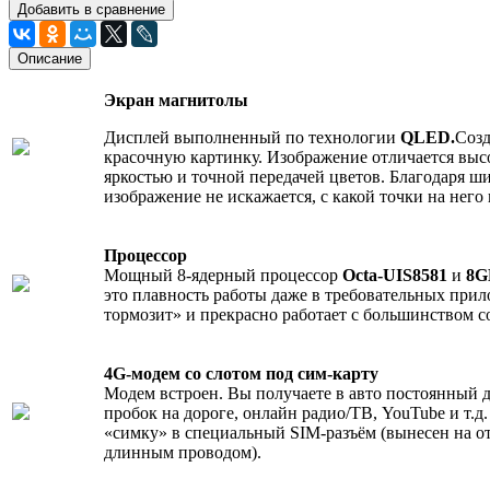
Добавить в сравнение
Описание
Экран магнитолы
Дисплей выполненный по технологии
QLED.
Созд
красочную картинку. Изображение отличается выс
яркостью и точной передачей цветов. Благодаря ш
изображение не искажается, с какой точки на него 
Процессор
Мощный 8-ядерный процессор
Octa-UIS8581
и
8G
это плавность работы даже в требовательных при
тормозит» и прекрасно работает с большинством 
4G-модем со слотом под сим-карту
Модем встроен. Вы получаете в авто постоянный д
пробок на дороге, онлайн радио/ТВ, YouTube и т.д
«симку» в специальный SIM-разъём (вынесен на о
длинным проводом).