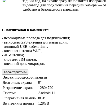
задний ход, на экране сразу же появится изображе
видеовход для подключения передней камеры — э
удобство и безопасность парковки.
С магнитолой в комплекте:
- необходимые провода для подключения;
- выносная GPS-антенна для навигации;
- длинный USB-кабель-2шт;
- внешняя антенна Wi-Fi;
- 4G-антенна;
- слот для SIM-карты;
- внешний доп. микрофон.
Характеристики
Экран, процессор, память
Диагональ экрана
9"
Разрешение экрана
1280х720
Система
Android 11
Оперативная память
8GB
Внутренняя память
128GB