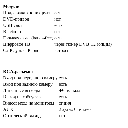
Модули
Поддержка кнопок руля
есть
DVD-привод
нет
USB-слот
есть
Bluetooth
есть
Громкая связь (hands-free)
есть
Цифровое ТВ
через тюнер DVB-T2 (опция)
CarPlay для iPhone
встроен
RCA-разъемы
Вход под переднюю камеру
есть
Вход под заднюю камеру
есть
Линейные выходы
4+1 канала
Выход на сабвуфер
есть
Видеовыход на мониторы
опция
AUX
2 аудио+1 видео
Оптический выход
нет