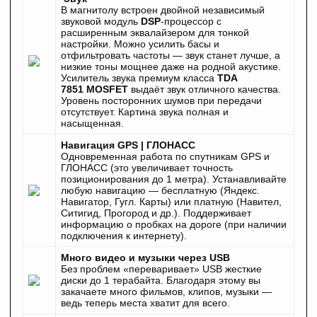
В магнитолу встроен
двойной независимый
звуковой модуль
DSP
-процессор с
расширенным эквалайзером для тонкой
настройки. Можно усилить басы и
отфильтровать частоты — звук станет лучше, а
низкие тоны мощнее даже на родной акустике.
Усилитель звука премиум класса
TDA
7851
MOSFET
выдаёт звук отличного качества.
Уровень посторонних шумов при передачи
отсутствует. Картина звука полная и
насыщенная.
Навигация GPS | ГЛОНАСС
Одновременная работа по спутникам GPS и
ГЛОНАСС (это увеличивает точность
позиционирования до 1 метра). Устанавливайте
любую навигацию — бесплатную (Яндекс.
Навигатор, Гугл. Карты) или платную (Навител,
Ситигид, Прогород и др.). Поддерживает
информацию о пробках на дороге (при наличии
подключения к интернету).
Много видео и музыки через USB
Без проблем «переваривает» USB жесткие
диски до 1 терабайта. Благодаря этому вы
закачаете много фильмов, клипов, музыки —
ведь теперь места хватит для всего.