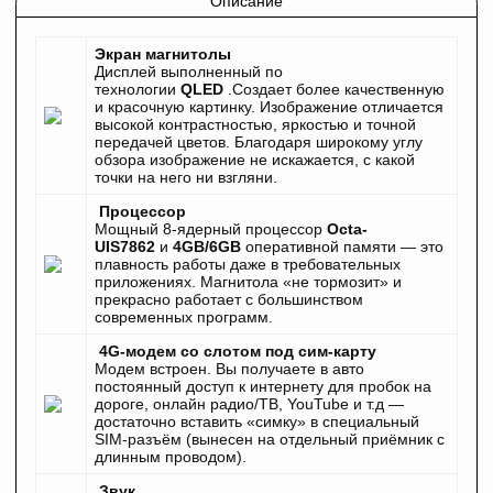
Описание
Экран магнитолы
Дисплей выполненный по
технологии
QLED
.Создает более качественную
и красочную картинку. Изображение отличается
высокой контрастностью, яркостью и точной
передачей цветов. Благодаря широкому углу
обзора изображение не искажается, с какой
точки на него ни взгляни.
Процессор
Мощный 8-ядерный процессор
Octa-
UIS7862
и
4GB/6GB
оперативной памяти — это
плавность работы даже в требовательных
приложениях. Магнитола «не тормозит» и
прекрасно работает с большинством
современных программ.
4G-модем со слотом под сим-карту
Модем встроен. Вы получаете в авто
постоянный доступ к интернету для пробок на
дороге, онлайн радио/ТВ, YouTube и т.д —
достаточно вставить «симку» в специальный
SIM-разъём (вынесен на отдельный приёмник с
длинным проводом).
Звук