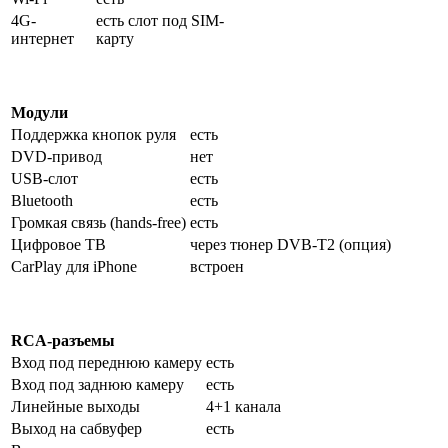
4G-
есть слот под SIM-
интернет
карту
Модули
Поддержка кнопок руля
есть
DVD-привод
нет
USB-слот
есть
Bluetooth
есть
Громкая связь (hands-free)
есть
Цифровое ТВ
через тюнер DVB-T2 (опция)
CarPlay для iPhone
встроен
RCA-разъемы
Вход под переднюю камеру
есть
Вход под заднюю камеру
есть
Линейные выходы
4+1 канала
Выход на сабвуфер
есть