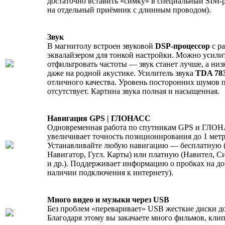
достаточно вставить «симку» в специальный SIM-
на отдельный приёмник с длинным проводом).
Звук
В магнитолу встроен звуковой
DSP-процессор
с р
эквалайзером для тонкой настройки. Можно усили
отфильтровать частоты — звук станет лучше, а ни
даже на родной акустике. Усилитель звука
TDA 78
отличного качества. Уровень посторонних шумов 
отсутствует. Картина звука полная и насыщенная.
Навигация GPS | ГЛОНАСС
Одновременная работа по спутникам GPS и ГЛОН
увеличивает точность позиционирования до 1 метр
Устанавливайте любую навигацию — бесплатную 
Навигатор, Гугл. Карты) или платную (Навител, С
и др.). Поддерживает информацию о пробках на до
наличии подключения к интернету).
Много видео и музыки через USB
Без проблем «переваривает» USB жесткие диски до
Благодаря этому вы закачаете много фильмов, кли