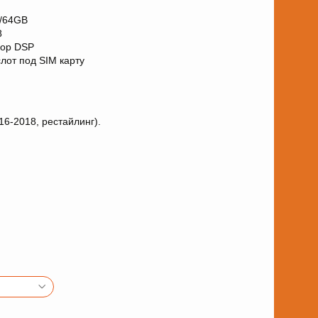
B/64GB
8
сор DSP
лот под SIM карту
16-2018, рестайлинг).