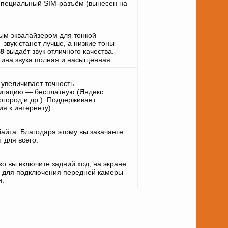
в специальный SIM-разъём (вынесен на
ым эквалайзером для тонкой
звук станет лучше, а низкие тоны
8
выдаёт звук отличного качества.
тина звука полная и насыщенная.
увеличивает точность
вигацию — бесплатную (Яндекс.
огород и др.). Поддерживает
я к интернету).
айта. Благодаря этому вы закачаете
 для всего.
о вы включите задний ход, на экране
од для подключения передней камеры —
и.