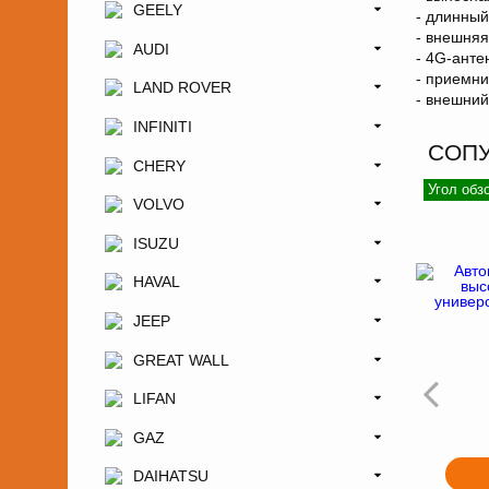
GEELY
- длинный
- внешняя
AUDI
- 4G-анте
- приемни
LAND ROVER
- внешний
INFINITI
СОП
CHERY
Угол обз
VOLVO
ISUZU
HAVAL
JEEP
GREAT WALL
LIFAN
GAZ
DAIHATSU