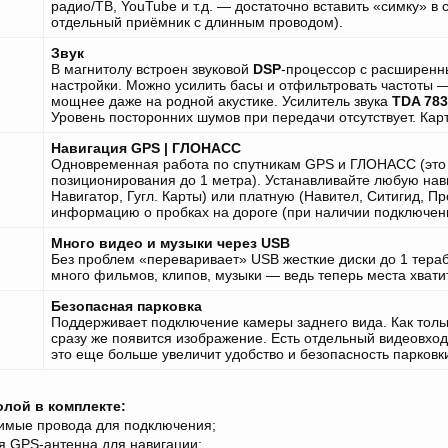
радио/ТВ, YouTube и т.д. — достаточно вставить «симку» 
отдельный приёмник с длинным проводом).
Звук
В магнитолу встроен звуковой
DSP
-процессор с расширенн
настройки. Можно усилить басы и отфильтровать частоты — 
мощнее даже на родной акустике. Усилитель звука
TDA 783
Уровень посторонних шумов при передачи отсутствует. Кар
Навигация GPS | ГЛОНАСС
Одновременная работа по спутникам GPS и ГЛОНАСС (это 
позиционирования до 1 метра). Устанавливайте любую на
Навигатор, Гугл. Карты) или платную (Навител, Ситигид, Пр
информацию о пробках на дороге (при наличии подключени
Много видео и музыки через USB
Без проблем «переваривает» USB жесткие диски до 1 тераб
много фильмов, клипов, музыки — ведь теперь места хватит
Безопасная парковка
Поддерживает подключение камеры заднего вида. Как тольк
сразу же появится изображение. Есть отдельный видеовх
это еще больше увеличит удобство и безопасность парковк
олой в комплекте:
димые провода для подключения;
я GPS-антенна для навигации;