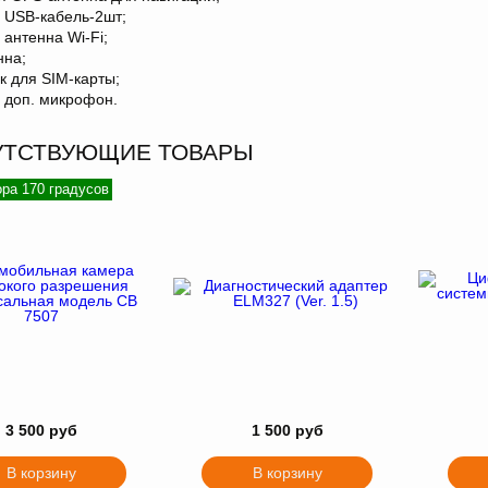
 USB-кабель-2шт;
 антенна Wi-Fi;
нна;
к для SIM-карты;
 доп. микрофон.
УТСТВУЮЩИЕ ТОВАРЫ
ора 170 градусов
3 500 руб
1 500 руб
В корзину
В корзину