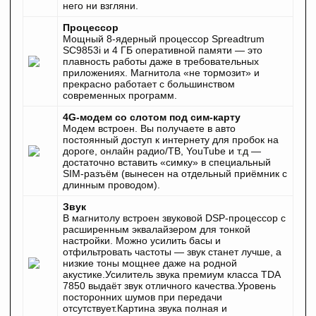
него ни взгляни.
Процессор
Мощный 8-ядерный процессор Spreadtrum
SC9853i и 4 ГБ оперативной памяти — это
плавность работы даже в требовательных
приложениях. Магнитола «не тормозит» и
прекрасно работает с большинством
современных программ.
4G-модем со слотом под сим-карту
Модем встроен. Вы получаете в авто
постоянный доступ к интернету для пробок на
дороге, онлайн радио/ТВ, YouTube и т.д —
достаточно вставить «симку» в специальный
SIM-разъём (вынесен на отдельный приёмник с
длинным проводом).
Звук
В магнитолу встроен звуковой DSP-процессор с
расширенным эквалайзером для тонкой
настройки. Можно усилить басы и
отфильтровать частоты — звук станет лучше, а
низкие тоны мощнее даже на родной
акустике.Усилитель звука премиум класса TDA
7850 выдаёт звук отличного качества.Уровень
посторонних шумов при передачи
отсутствует.Картина звука полная и