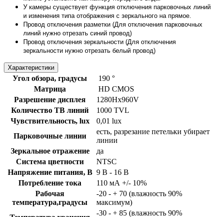
У камеры существует функция отключения парковочных линий
и изменения типа отображения с зеркального на прямое.
Провод отключения разметки (Для отключения парковочных
линий нужно отрезать синий провод)
Провод отключения зеркальности (Для отключения
зеркальности нужно отрезать белый провод)
Характеристики
Угол обзора, градусы
190 °
Матрица
HD CMOS
Разрешение дисплея
1280Hx960V
Количество ТВ линий
1000 TVL
Чувствительность, lux
0,01 lux
есть, разрезание петельки убирает
Парковочные линии
линии
Зеркальное отражение
да
Система цветности
NTSC
Напряжение питания, B
9 В - 16 В
Потребление тока
110 мА +/- 10%
Рабочая
-20 - + 70 (влажность 90%
температура,градусы
максимум)
-30 - + 85 (влажность 90%