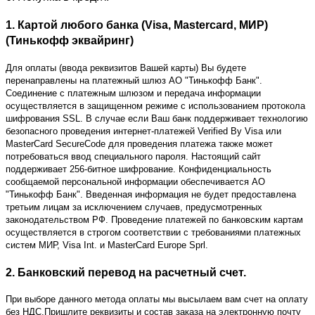
1. Картой любого банка (Visa, Mastercard, МИР)
(Тинькофф эквайринг)
Для оплаты (ввода реквизитов Вашей карты) Вы будете
перенаправлены на платежный шлюз АО "Тинькофф Банк".
Соединение с платежным шлюзом и передача информации
осуществляется в защищенном режиме с использованием протокола
шифрования SSL. В случае если Ваш банк поддерживает технологию
безопасного проведения интернет-платежей Verified By Visa или
MasterCard SecureCode для проведения платежа также может
потребоваться ввод специального пароля. Настоящий сайт
поддерживает 256-битное шифрование. Конфиденциальность
сообщаемой персональной информации обеспечивается АО
"Тинькофф Банк". Введенная информация не будет предоставлена
третьим лицам за исключением случаев, предусмотренных
законодательством РФ. Проведение платежей по банковским картам
осуществляется в строгом соответствии с требованиями платежных
систем МИР, Visa Int. и MasterCard Europe Sprl.
2. Банковский перевод на расчетный счет.
При выборе данного метода оплаты мы высылаем вам счет на оплату
без НДС.Пришлите реквизиты и состав заказа на электронную почту