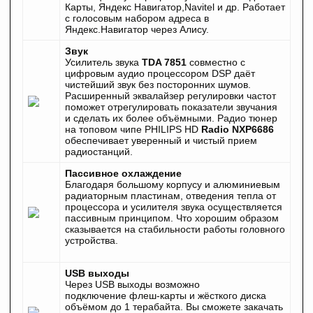
Карты, Яндекс Навигатор
,Navitel
и др. Работает
с голосовым набором адреса в
Яндекс.
Навигатор
через Алису.
Звук
Усилитель звука
TDA 7851
совместно с
цифровым аудио процессором DSP даёт
чистейший звук без посторонних шумов.
Расширенный эквалайзер регулировки частот
поможет отрегулировать показатели звучания
и сделать их более объёмными. Радио тюнер
на топовом чипе PHILIPS HD
Radio NXP6686
обеспечивает уверенный и чистый прием
радиостанций.
Пассивное охлаждение
Благодаря большому корпусу и алюминиевым
радиаторным пластинам, отведения тепла от
процессора и усилителя звука осуществляется
пассивным принципом. Что хорошим образом
сказывается на стабильности работы головного
устройства.
USB выходы
Через USB выходы возможно
подключение
флеш-карты
и жёсткого диска
объёмом до 1 терабайта. Вы сможете закачать