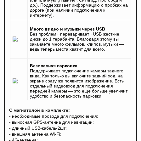
или платную (Навител, Ситигид, Прогород и
др.). Поддерживает информацию о пробках на
дороге (при наличии подключения к
интернету).
Много видео и музыки через USB
Без проблем «переваривает» USB жесткие
диски до 1 терабайта. Благодаря этому вы
закачаете много фильмов, клипов, музыки —
ведь теперь места хватит для всего.
Безопасная парковка
Поддерживает подключение камеры заднего
вида. Как только вы включите задний ход, на
экране сразу же появится изображение. Есть
отдельный видеовход для подключения
передней камеры — это еще больше увеличит
удобство и безопасность парковки.
С магнитолой в комплекте:
- необходимые провода для подключения;
- выносная GPS-антенна для навигации;
- длинный USB-кабель-2шт;
- внешняя антенна Wi-Fi;
- 4G-антенна;