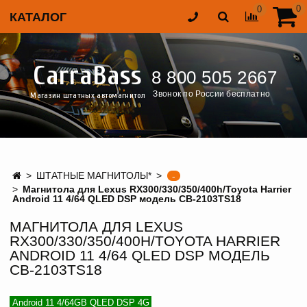
0
0
КАТАЛОГ
CarraBass
8 800 505 2667
Звонок по России бесплатно
Магазин штатных автомагнитол
ШТАТНЫЕ МАГНИТОЛЫ*
-
Магнитола для Lexus RX300/330/350/400h/Toyota Harrier
Android 11 4/64 QLED DSP модель CB-2103TS18
МАГНИТОЛА ДЛЯ LEXUS
RX300/330/350/400H/TOYOTA HARRIER
ANDROID 11 4/64 QLED DSP МОДЕЛЬ
CB-2103TS18
Android 11 4/64GB QLED DSP 4G