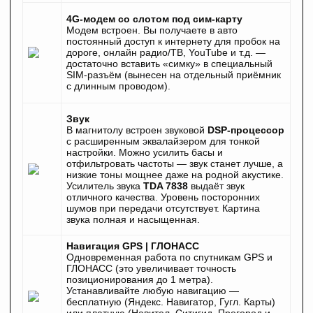
4G-модем со слотом под сим-карту
Модем встроен. Вы получаете в авто
постоянный доступ к интернету для пробок на
дороге, онлайн радио/ТВ, YouTube и т.д. —
достаточно вставить «симку» в специальный
SIM-разъём (вынесен на отдельный приёмник
с длинным проводом).
Звук
В магнитолу встроен звуковой
DSP-процессор
с расширенным эквалайзером для тонкой
настройки. Можно усилить басы и
отфильтровать частоты — звук станет лучше, а
низкие тоны мощнее даже на родной акустике.
Усилитель звука
TDA 7838
выдаёт звук
отличного качества. Уровень посторонних
шумов при передачи отсутствует. Картина
звука полная и насыщенная.
Навигация GPS | ГЛОНАСС
Одновременная работа по спутникам GPS и
ГЛОНАСС (это увеличивает точность
позиционирования до 1 метра).
Устанавливайте любую навигацию —
бесплатную (Яндекс. Навигатор, Гугл. Карты)