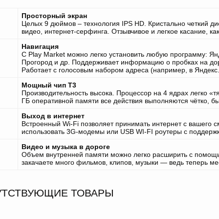
Просторный экран
Целых 9 дюймов – технология IPS HD. Кристально четкий ди
видео, интернет-серфинга. Отзывчивое и легкое касание, к
Навигация
С Play Market можно легко установить любую программу: Янд
Прогород и др. Поддерживает информацию о пробках на дор
Работает с голосовым набором адреса (например, в Яндекс.
Мощный чип T3
Производительность высока. Процессор на 4 ядрах легко «
ГБ оперативной памяти все действия выполняются чётко, бы
Выход в интернет
Встроенный Wi-Fi позволяет принимать интернет с вашего 
использовать 3G-модемы или USB WI-FI роутеры с поддержк
Видео и музыка в дороге
Объем внутренней памяти можно легко расширить с помощью
закачаете много фильмов, клипов, музыки — ведь теперь мес
УТСТВУЮЩИЕ ТОВАРЫ