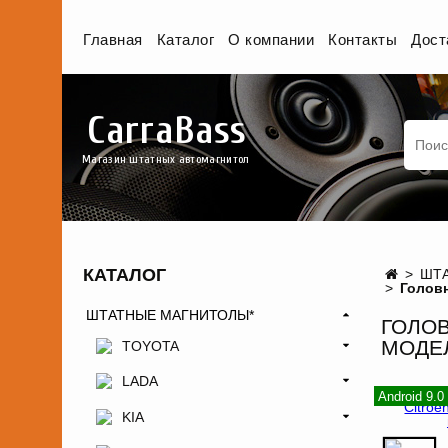
Главная
Каталог
О компании
Контакты
Дост
CarraBass
Магазин штатных автомагнитол
КАТАЛОГ
ШТА
Головн
ШТАТНЫЕ МАГНИТОЛЫ*
ГОЛОВ
МОДЕЛ
TOYOTA
LADA
Android 9.0
KIA