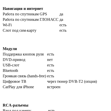
Навигация и интернет
Работа по спутникам GPS
да
Работа по спутникам ГЛОНАСС
да
Wi-Fi
есть
Слот под сим-карту
есть
Модули
Поддержка кнопок руля
есть
DVD-привод
нет
USB-слот
есть
Bluetooth
есть
Громкая связь (hands-free)
есть
Цифровое ТВ
через тюнер DVB-T2 (опция)
CarPlay для iPhone
встроен
RCA-разъемы
Вход под камеру
есть