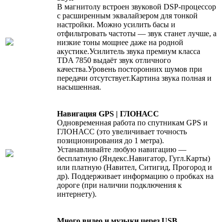
В магнитолу встроен звуковой DSP-процессор
с расширенным эквалайзером для тонкой
настройки. Можно усилить басы и
отфильтровать частоты — звук станет лучше, а
низкие тоны мощнее даже на родной
акустике.Усилитель звука премиум класса
TDA 7850 выдаёт звук отличного
качества.Уровень посторонних шумов при
передачи отсутствует.Картина звука полная и
насышенная.
Навигация GPS | ГЛОНАСС
Одновременная работа по спутникам GPS и
ГЛОНАСС (это увеличивает точность
позиционирования до 1 метра).
Устанавливайте любую навигацию —
бесплатную (Яндекс.Навигатор, Гугл.Карты)
или платную (Навител, Ситигид, Прогород и
др). Поддерживает информацию о пробках на
дороге (при наличии подключения к
интернету).
Много видео и музыки через USB