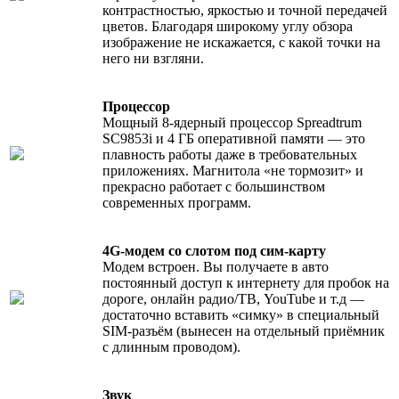
контрастностью, яркостью и точной передачей
цветов. Благодаря широкому углу обзора
изображение не искажается, с какой точки на
него ни взгляни.
Процессор
Мощный 8-ядерный процессор Spreadtrum
SC9853i и 4 ГБ оперативной памяти — это
плавность работы даже в требовательных
приложениях. Магнитола «не тормозит» и
прекрасно работает с большинством
современных программ.
4G-модем со слотом под сим-карту
Модем встроен. Вы получаете в авто
постоянный доступ к интернету для пробок на
дороге, онлайн радио/ТВ, YouTube и т.д —
достаточно вставить «симку» в специальный
SIM-разъём (вынесен на отдельный приёмник
с длинным проводом).
Звук