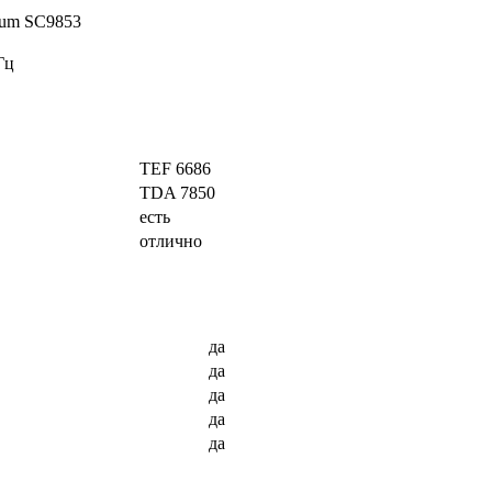
rum
SC9853
Гц
TEF 6686
TDA 7850
есть
отлично
да
да
да
да
да