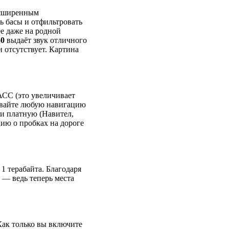
асширенным
ь басы и отфильтровать
е даже на родной
50
выдаёт звук отличного
 отсутствует. Картина
СС (это увеличивает
ливайте любую навигацию
ли платную (Навител,
ию о пробках на дороге
1 терабайта. Благодаря
 — ведь теперь места
Как только вы включите