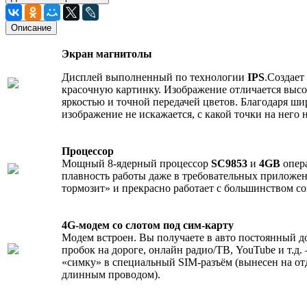
Описание
Экран магнитолы
Дисплей выполненный по технологии
IPS
.Создает
красочную картинку. Изображение отличается высо
яркостью и точной передачей цветов. Благодаря ши
изображение не искажается, с какой точки на него 
Процессор
Мощный 8-ядерный процессор
SC9853
и
4GB
опер
плавность работы даже в требовательных приложен
тормозит» и прекрасно работает с большинством с
4G-модем со слотом под сим-карту
Модем встроен. Вы получаете в авто постоянный до
пробок на дороге, онлайн радио/ТВ, YouTube и т.д.
«симку» в специальный SIM-разъём (вынесен на о
длинным проводом).