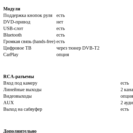
Модули
Поддержка кнопок руля
есть
DVD-привод
нет
USB-слот
есть
Bluetooth
есть
Громкая связь (hands-free)
есть
Цифровое ТВ
через тюнер DVB-T2
CarPlay
опция
RCA-разъемы
Вход под камеру
есть
Линейные выходы
2 кан
Видеовыходы
опция
AUX
2 ауд
Выход на сабвуфер
есть
Дополнительно