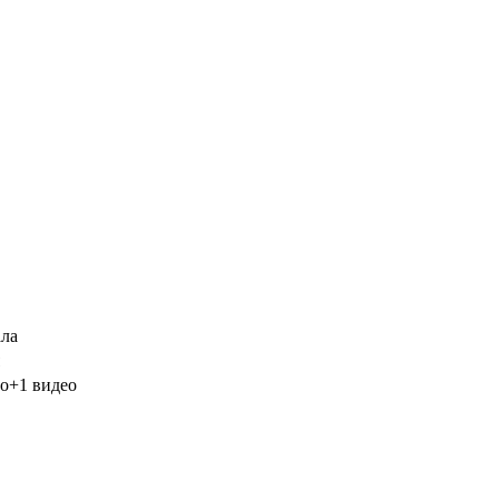
ала
ио+1 видео