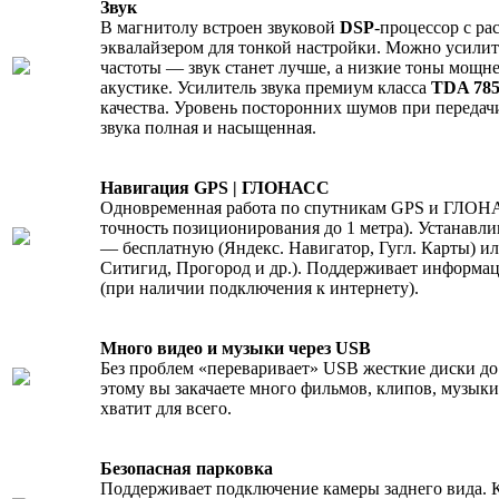
Звук
В магнитолу встроен звуковой
DSP
-процессор с р
эквалайзером для тонкой настройки. Можно усилит
частоты — звук станет лучше, а низкие тоны мощне
акустике. Усилитель звука премиум класса
TDA 78
качества. Уровень посторонних шумов при передачи
звука полная и насыщенная.
Навигация GPS | ГЛОНАСС
Одновременная работа по спутникам GPS и ГЛОНА
точность позиционирования до 1 метра). Устанав
— бесплатную (Яндекс. Навигатор, Гугл. Карты) и
Ситигид, Прогород и др.). Поддерживает информац
(при наличии подключения к интернету).
Много видео и музыки через USB
Без проблем «переваривает» USB жесткие диски до 
этому вы закачаете много фильмов, клипов, музыки
хватит для всего.
Безопасная парковка
Поддерживает подключение камеры заднего вида. 