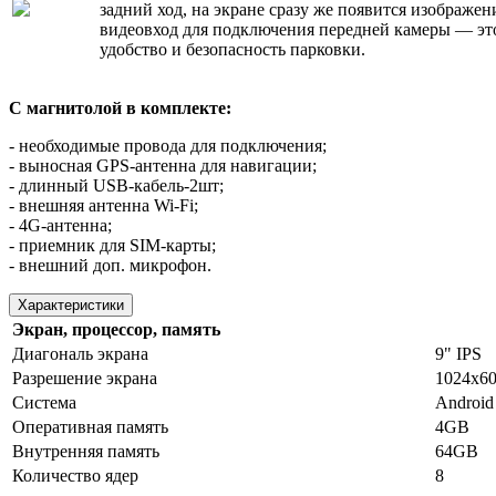
задний ход, на экране сразу же появится изображен
видеовход для подключения передней камеры — эт
удобство и безопасность парковки.
С магнитолой в комплекте:
- необходимые провода для подключения;
- выносная GPS-антенна для навигации;
- длинный USB-кабель-2шт;
- внешняя антенна Wi-Fi;
- 4G-антенна;
- приемник для SIM-карты;
- внешний доп. микрофон.
Характеристики
Экран, процессор, память
Диагональ экрана
9" IPS
Разрешение экрана
1024х6
Система
Android
Оперативная память
4GB
Внутренняя память
64GB
Количество ядер
8