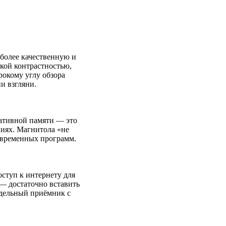
 более качественную и
кой контрастностью,
рокому углу обзора
ни взгляни.
ативной памяти — это
иях. Магнитола «не
овременных программ.
ступ к интернету для
 — достаточно вставить
тдельный приёмник с