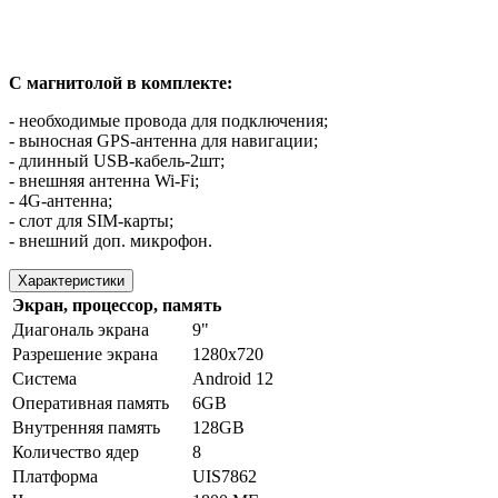
С магнитолой в комплекте:
- необходимые провода для подключения;
- выносная GPS-антенна для навигации;
- длинный USB-кабель-2шт;
- внешняя антенна Wi-Fi;
- 4G-антенна;
- слот для SIM-карты;
- внешний доп. микрофон.
Характеристики
Экран, процессор, память
Диагональ экрана
9"
Разрешение экрана
1280х720
Система
Android 12
Оперативная память
6GB
Внутренняя память
128GB
Количество ядер
8
Платформа
UIS7862