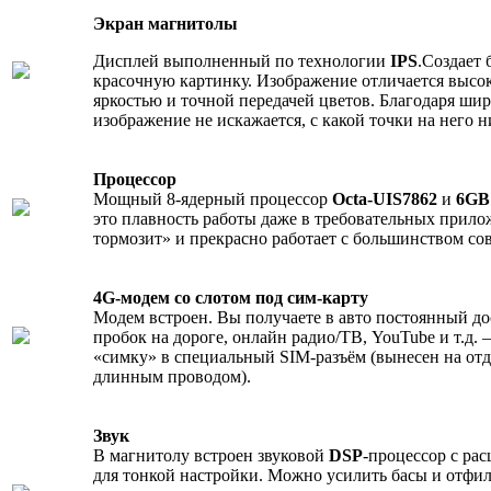
Экран магнитолы
Дисплей выполненный по технологии
IPS
.Создает 
красочную картинку. Изображение отличается высо
яркостью и точной передачей цветов. Благодаря шир
изображение не искажается, с какой точки на него н
Процессор
Мощный 8-ядерный процессор
Octa-UIS7862
и
6GB
это плавность работы даже в требовательных прило
тормозит» и прекрасно работает с большинством с
4G-модем со слотом под сим-карту
Модем встроен. Вы получаете в авто постоянный до
пробок на дороге, онлайн радио/ТВ, YouTube и т.д.
«симку» в специальный SIM-разъём (вынесен на от
длинным проводом).
Звук
В магнитолу встроен звуковой
DSP
-процессор с ра
для тонкой настройки. Можно усилить басы и отфи