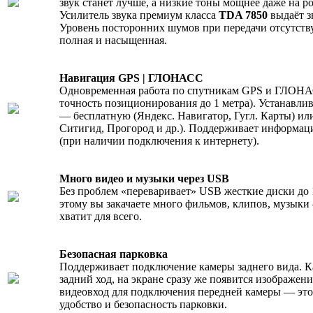
звук станет лучше, а низкие тоны мощнее даже на р
Усилитель звука премиум класса
TDA 7850
выдаёт з
Уровень посторонних шумов при передачи отсутству
полная и насыщенная.
Навигация GPS | ГЛОНАСС
Одновременная работа по спутникам GPS и ГЛОНАС
точность позиционирования до 1 метра). Устанавл
— бесплатную (Яндекс. Навигатор, Гугл. Карты) ил
Ситигид, Прогород и др.). Поддерживает информац
(при наличии подключения к интернету).
Много видео и музыки через USB
Без проблем «переваривает» USB жесткие диски до 1
этому вы закачаете много фильмов, клипов, музыки 
хватит для всего.
Безопасная парковка
Поддерживает подключение камеры заднего вида. К
задний ход, на экране сразу же появится изображен
видеовход для подключения передней камеры — это
удобство и безопасность парковки.