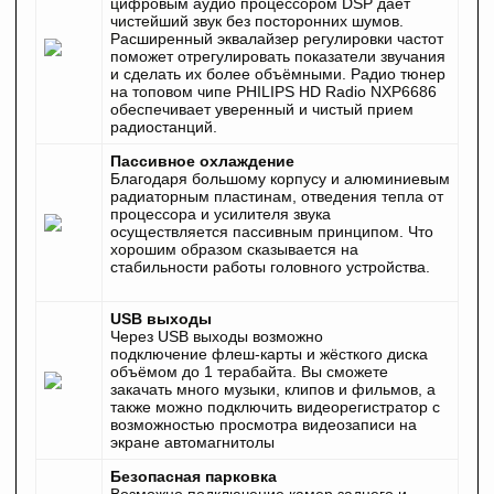
цифровым аудио процессором DSP даёт
чистейший звук без посторонних шумов.
Расширенный эквалайзер регулировки частот
поможет отрегулировать показатели звучания
и сделать их более объёмными. Радио тюнер
на топовом чипе PHILIPS HD Radio NXP6686
обеспечивает уверенный и чистый прием
радиостанций.
Пассивное охлаждение
Благодаря большому корпусу и алюминиевым
радиаторным пластинам, отведения тепла от
процессора и усилителя звука
осуществляется пассивным принципом. Что
хорошим образом сказывается на
стабильности работы головного устройства.
USB выходы
Через USB выходы возможно
подключение
флеш-карты
и жёсткого диска
объёмом до 1 терабайта. Вы сможете
закачать много музыки, клипов и фильмов, а
также можно подключить видеорегистратор с
возможностью просмотра видеозаписи на
экране автомагнитолы
Безопасная парковка