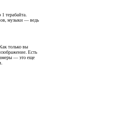
 1 терабайта.
пов, музыки — ведь
Как только вы
 изображение. Есть
камеры — это еще
и.