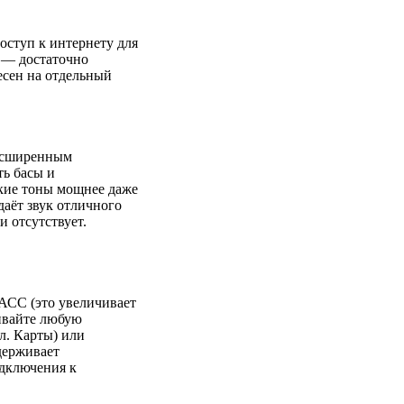
оступ к интернету для
. — достаточно
есен на отдельный
расширенным
ть басы и
зкие тоны мощнее даже
аёт звук отличного
и отсутствует.
АСС (это увеличивает
ливайте любую
л. Карты) или
держивает
одключения к