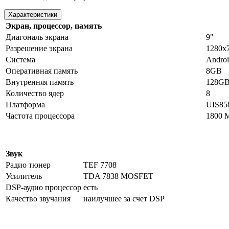
Характеристики
Экран, процессор, память
Диагональ экрана
9"
Разрешение экрана
1280х
Система
Androi
Оперативная память
8GB
Внутренняя память
128G
Количество ядер
8
Платформа
UIS85
Частота процессора
1800 
Звук
Радио тюнер
TEF 7708
Усилитель
TDA 7838 MOSFET
DSP-аудио процессор
есть
Качество звучания
наилучшее за счет DSP