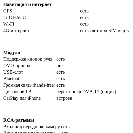
Навигация и интернет
GPS
есть
ГЛОНАСС
есть
Wi-Fi
есть
4G-интернет
есть слот под SIM-карту
Модули
Поддержка кнопок руля
есть
DVD-привод
нет
USB-слот
есть
Bluetooth
есть
Громкая связь (hands-free)
есть
Цифровое ТВ
через тюнер DVB-T2 (опция)
CarPlay для iPhone
встроен
RCA-разъемы
Вход под переднюю камеру
есть