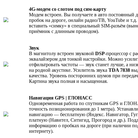
4G-модем со слотом под сим-карту
Модем встроен. Вы получаете в авто постоянный д
пробок на дороге, онлайн радио/ТВ, YouTube и т.д
вставить «симку» в специальный SIM-разъём (вын
приёмник с длинным проводом).
Звук
В магнитолу встроен звуковой
DSP
-процессор с 
эквалайзером для тонкой настройки. Можно усили
отфильтровать частоты — звук станет лучше, а ни
на родной акустике. Усилитель звука
TDA 7838
выд
качества. Уровень посторонних шумов при передач
Картина звука полная и насыщенная.
Навигация GPS | ГЛОНАСС
Одновременная работа по спутникам GPS и ГЛОН
точность позиционирования до 1 метра). Устанав
навигацию — бесплатную (Яндекс. Навигатор, Гуг
платную (Навител, Ситигид, Прогород и др.). Под
информацию о пробках на дороге (при наличии п
интернету).