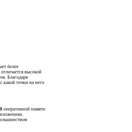
ает более
 отличается высокой
ов. Благодаря
с какой точки на него
GB
оперативной памяти
риложениях.
 большинством