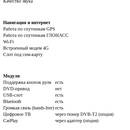
Качество звука
Навигация и интернет
Работа по спутникам GPS
Работа по спутникам ГЛОНАСС
Wi-Fi
Встроенный модем 4G
Слот под сим-карту
Модули
Поддержка кнопок руля
есть
DVD-привод
нет
USB-слот
есть
Bluetooth
есть
Громкая связь (hands-free)
есть
Цифровое ТВ
через тюнер DVB-T2 (опция)
CarPlay
через адаптер (опция)