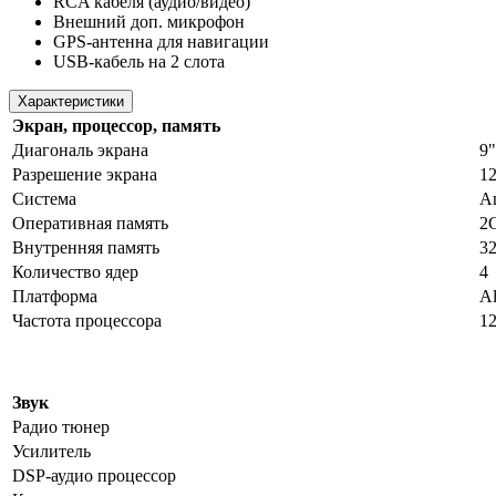
RCA кабеля (аудио/видео)
Внешний доп. микрофон
GPS-антенна для навигации
USB-кабель на 2 слота
Характеристики
Экран, процессор, память
Диагональ экрана
9"
Разрешение экрана
1
Система
An
Оперативная память
2
Внутренняя память
3
Количество ядер
4
Платформа
Al
Частота процессора
1
Звук
Радио тюнер
Усилитель
DSP-аудио процессор