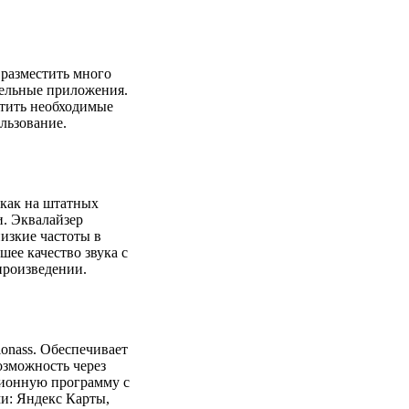
 разместить много
тельные приложения.
тить необходимые
льзование.
 как на штатных
и. Эквалайзер
низкие частоты в
ее качество звука с
роизведении.
onass. Обеспечивает
озможность через
ционную программу с
и: Яндекс Карты,