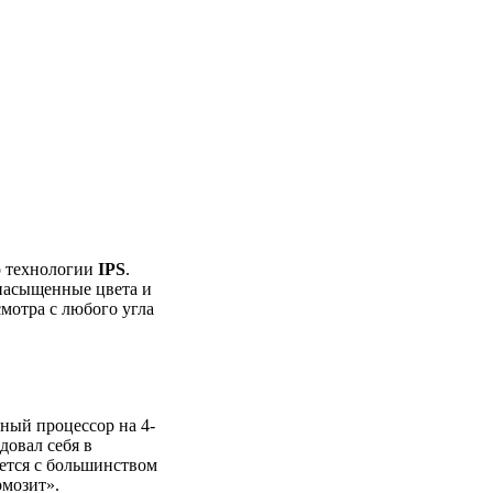
о технологии
IPS
.
насыщенные цвета и
мотра с любого угла
ный процессор на 4‐
довал себя в
ется с большинством
рмозит».