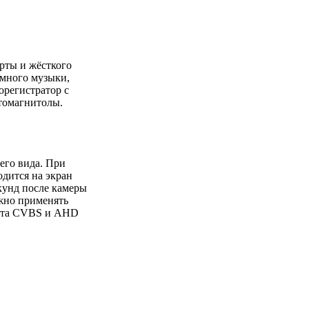
рты и жёсткого
 много музыки,
орегистратор с
томагнитолы.
его вида. При
дится на экран
екунд после камеры
жно применять
мата CVBS и AHD