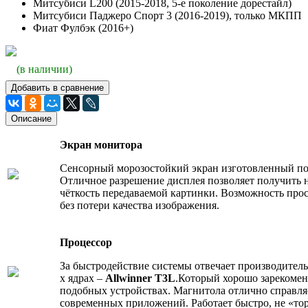
Митсубиси L200 (2015-2018, 5-е поколение дорестайл)
Митсубиси Паджеро Спорт 3 (2016-2019), только МКПП
Фиат Фулбэк (2016+)
(в наличии)
Добавить в сравнение
Описание
Экран монитора
Сенсорный морозостойкий экран изготовленный п
Отличное разрешение дисплея позволяет получить 
чёткость передаваемой картинки. Возможность прос
без потери качества изображения.
Процессор
За быстродействие системы отвечает производитель
х ядрах –
Allwinner T3L
.Который хорошо зарекомен
подобных устройствах. Магнитола отлично справля
современных приложений. Работает быстро, не «то