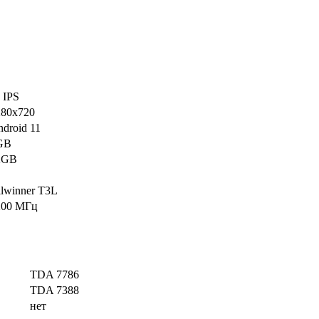
 IPS
280х720
droid 11
GB
2GB
lwinner T3L
200 МГц
TDA 7786
TDA 7388
нет