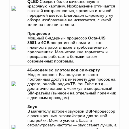
QLED
.Создает более качественную и
красочную картинку. Изображение отличается
высокой контрастностью, яркостью и точной
передачей цветов. Благодаря широкому углу
обзора изображение не искажается, с какой
точки на него ни взгляни.
Процессор
Мощный 8-ядерный процессор
Octa-UIS
8581
и
4GB
оперативной памяти — это
плавность работы даже в требовательных
приложениях. Магнитола «не тормозит» и
прекрасно работает с большинством
современных программ.
4G-модем со слотом под сим-карту
Модем встроен. Вы получаете в авто
постоянный доступ к интернету для пробок на
дороге, онлайн радио/ТВ, YouTube и т.д.—
достаточно вставить «симку» в специальный
SIM-разъём (вынесен на отдельный приёмник
с длинным проводом).
Звук
В магнитолу встроен звуковой
DSP
-процессор
с расширенным эквалайзером для тонкой
настройки. Можно усилить басы и
отфильтровать частоты — звук станет лучше, а