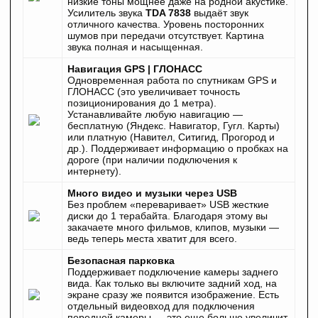
низкие тоны мощнее даже на родной акустике.
Усилитель звука
TDA 7838
выдаёт звук
отличного качества. Уровень посторонних
шумов при передачи отсутствует. Картина
звука полная и насыщенная.
Навигация GPS | ГЛОНАСС
Одновременная работа по спутникам GPS и
ГЛОНАСС (это увеличивает точность
позиционирования до 1 метра).
Устанавливайте любую навигацию —
бесплатную (Яндекс. Навигатор, Гугл. Карты)
или платную (Навител, Ситигид, Прогород и
др.). Поддерживает информацию о пробках на
дороге (при наличии подключения к
интернету).
Много видео и музыки через USB
Без проблем «переваривает» USB жесткие
диски до 1 терабайта. Благодаря этому вы
закачаете много фильмов, клипов, музыки —
ведь теперь места хватит для всего.
Безопасная парковка
Поддерживает подключение камеры заднего
вида. Как только вы включите задний ход, на
экране сразу же появится изображение. Есть
отдельный видеовход для подключения
передней камеры — это еще больше увеличит