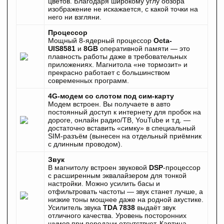
цветов. Благодаря широкому углу обзора
изображение не искажается, с какой точки на
него ни взгляни.
Процессор
Мощный 8-ядерный процессор
Octa-
UIS8581
и
8GB
оперативной памяти — это
плавность работы даже в требовательных
приложениях. Магнитола «не тормозит» и
прекрасно работает с большинством
современных программ.
4G-модем со слотом под сим-карту
Модем встроен. Вы получаете в авто
постоянный доступ к интернету для пробок на
дороге, онлайн радио/ТВ, YouTube и т.д. —
достаточно вставить «симку» в специальный
SIM-разъём (вынесен на отдельный приёмник
с длинным проводом).
Звук
В магнитолу встроен звуковой
DSP
-процессор
с расширенным эквалайзером для тонкой
настройки. Можно усилить басы и
отфильтровать частоты — звук станет лучше, а
низкие тоны мощнее даже на родной акустике.
Усилитель звука
TDA 7838
выдаёт звук
отличного качества. Уровень посторонних
шумов при передачи отсутствует. Картина