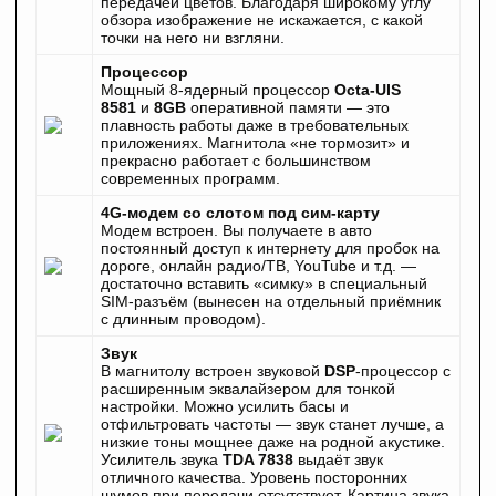
передачей цветов. Благодаря широкому углу
обзора изображение не искажается, с какой
точки на него ни взгляни.
Процессор
Мощный 8-ядерный процессор
Octa-UIS
8581
и
8GB
оперативной памяти — это
плавность работы даже в требовательных
приложениях. Магнитола «не тормозит» и
прекрасно работает с большинством
современных программ.
4G-модем со слотом под сим-карту
Модем встроен. Вы получаете в авто
постоянный доступ к интернету для пробок на
дороге, онлайн радио/ТВ, YouTube и т.д. —
достаточно вставить «симку» в специальный
SIM-разъём (вынесен на отдельный приёмник
с длинным проводом).
Звук
В магнитолу встроен звуковой
DSP
-процессор с
расширенным эквалайзером для тонкой
настройки. Можно усилить басы и
отфильтровать частоты — звук станет лучше, а
низкие тоны мощнее даже на родной акустике.
Усилитель звука
TDA 7838
выдаёт звук
отличного качества. Уровень посторонних
шумов при передачи отсутствует. Картина звука