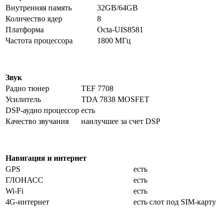
Внутренняя память
32GB/64GB
Количество ядер
8
Платформа
Octa-UIS8581
Частота процессора
1800 МГц
Звук
Радио тюнер
TEF 7708
Усилитель
TDA 7838 MOSFET
DSP-аудио процессор
есть
Качество звучания
наилучшее за счет DSP
Навигация и интернет
GPS
есть
ГЛОНАСС
есть
Wi-Fi
есть
4G-интернет
есть слот под SIM-карту