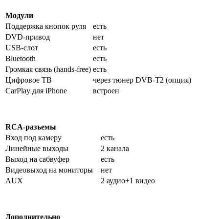
Модули
Поддержка кнопок руля
есть
DVD-привод
нет
USB-слот
есть
Bluetooth
есть
Громкая связь (hands-free)
есть
Цифровое ТВ
через тюнер DVB-T2 (опция)
CarPlay для iPhone
встроен
RCA-разъемы
Вход под камеру
есть
Линейные выходы
2 канала
Выход на сабвуфер
есть
Видеовыход на мониторы
нет
AUX
2 аудио+1 видео
Дополнительно