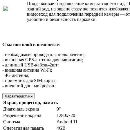
Поддерживает подключение камеры заднего вида. 
задний ход, на экране сразу же появится изображе
видеовход для подключения передней камеры — эт
удобство и безопасность парковки.
С магнитолой в комплекте:
- необходимые провода для подключения;
- выносная GPS-антенна для навигации;
- длинный USB-кабель-2шт;
- внешняя антенна Wi-Fi;
- 4G-антенна;
- приемник для SIM-карты;
- внешний доп. микрофон.
Характеристики
Экран, процессор, память
Диагональ экрана
9"
Разрешение экрана
1280х720
Система
Android 11
Оперативная память
4GB