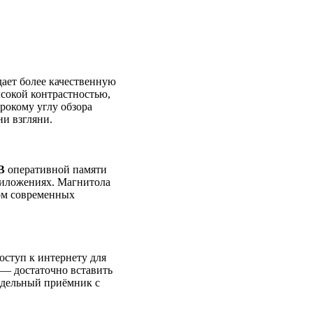
дает более качественную
сокой контрастностью,
рокому углу обзора
ни взгляни.
B
оперативной памяти
риложениях. Магнитола
вом современных
оступ к интернету для
. — достаточно вставить
тдельный приёмник с