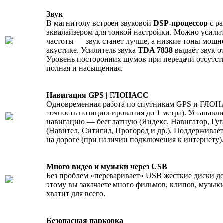
Звук
В магнитолу встроен звуковой
DSP-процессор
с р
эквалайзером для тонкой настройки. Можно усилит
частоты — звук станет лучше, а низкие тоны мощн
акустике. Усилитель звука
TDA 7838
выдаёт звук о
Уровень посторонних шумов при передачи отсутств
полная и насыщенная.
Навигация GPS | ГЛОНАСС
Одновременная работа по спутникам GPS и ГЛОН
точность позиционирования до 1 метра). Устанавл
навигацию — бесплатную (Яндекс. Навигатор, Гуг
(Навител, Ситигид, Прогород и др.). Поддержива
на дороге (при наличии подключения к интернету)
Много видео и музыки через USB
Без проблем «переваривает» USB жесткие диски до 
этому вы закачаете много фильмов, клипов, музык
хватит для всего.
Безопасная парковка