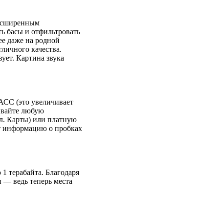
асширенным
ь басы и отфильтровать
ее даже на родной
тличного качества.
ует. Картина звука
АСС (это увеличивает
ивайте любую
л. Карты) или платную
ет информацию о пробках
.
1 терабайта. Благодаря
и — ведь теперь места