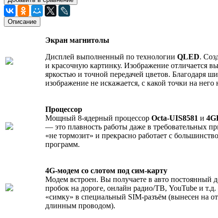
Описание
Экран магнитолы
Дисплей выполненный по технологии
QLED
. Соз
и красочную картинку. Изображение отличается вы
яркостью и точной передачей цветов. Благодаря ши
изображение не искажается, с какой точки на него 
Процессор
Мощный 8-ядерный процессор
Octa-UIS8581
и
4G
— это плавность работы даже в требовательных п
«не тормозит» и прекрасно работает с большинст
программ.
4G-модем со слотом под сим-карту
Модем встроен. Вы получаете в авто постоянный д
пробок на дороге, онлайн радио/ТВ, YouTube и т.д
«симку» в специальный SIM-разъём (вынесен на о
длинным проводом).