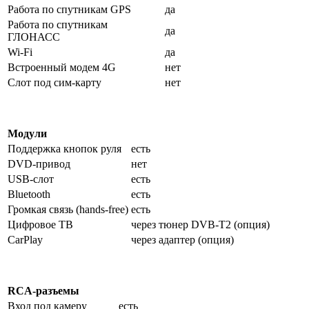
Работа по спутникам GPS
да
Работа по спутникам
да
ГЛОНАСС
Wi-Fi
да
Встроенный модем 4G
нет
Слот под сим-карту
нет
Модули
Поддержка кнопок руля
есть
DVD-привод
нет
USB-слот
есть
Bluetooth
есть
Громкая связь (hands-free)
есть
Цифровое ТВ
через тюнер DVB-T2 (опция)
CarPlay
через адаптер (опция)
RCA-разъемы
Вход под камеру
есть