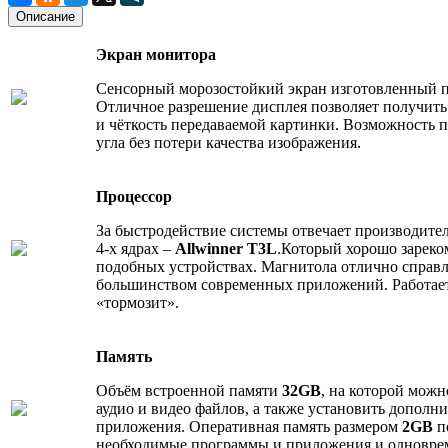
Описание
Экран монитора
Сенсорный морозостойкий экран изготовленный 
Отличное разрешение дисплея позволяет получит
и чёткость передаваемой картинки. Возможность 
угла без потери качества изображения.
Процессор
За быстродействие системы отвечает производите
4‐х ядрах –
Allwinner T3L
.Который хорошо зареко
подобных устройствах. Магнитола отлично справл
большинством современных приложений. Работает
«тормозит».
Память
Объём встроенной памяти
32GB
, на которой можн
аудио и видео файлов, а также установить дополн
приложения. Оперативная память размером
2GB
п
необходимые программы и приложения и одновре