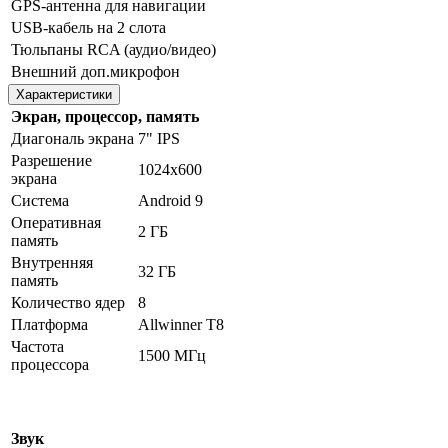
GPS-антенна для навигации
USB-кабель на 2 слота
Тюльпаны RCA (аудио/видео)
Внешний доп.микрофон
Характеристики
Экран, процессор, память
Диагональ экрана
7" IPS
Разрешение
1024х600
экрана
Система
Android 9
Оперативная
2 ГБ
память
Внутренняя
32 ГБ
память
Количество ядер
8
Платформа
Allwinner T8
Частота
1500 МГц
процессора
Звук