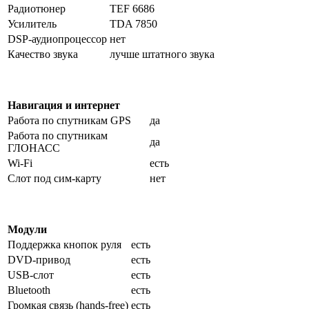
Радиотюнер
TEF 6686
Усилитель
TDA 7850
DSP-аудиопроцессор
нет
Качество звука
лучше штатного звука
Навигация и интернет
Работа по спутникам GPS
да
Работа по спутникам
да
ГЛОНАСС
Wi-Fi
есть
Слот под сим-карту
нет
Модули
Поддержка кнопок руля
есть
DVD-привод
есть
USB-слот
есть
Bluetooth
есть
Громкая связь (hands-free)
есть