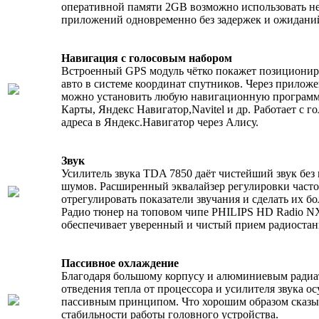
оперативной памяти 2GB возможно использовать н
приложений одновременно без задержек и ожидани
Навигация с голосовым набором
Встроенный GPS модуль чётко покажет позиционир
авто в системе координат спутников. Через приложе
можно установить любую навигационную программу
Карты, Яндекс Навигатор
,Navitel
и др. Работает с 
адреса в Яндекс.
Навигатор
через Алису.
Звук
Усилитель звука TDA 7850 даёт чистейший звук без
шумов. Расширенный эквалайзер регулировки част
отрегулировать показатели звучания и сделать их б
Радио тюнер на топовом чипе PHILIPS HD Radio N
обеспечивает уверенный и чистый прием радиостан
Пассивное охлаждение
Благодаря большому корпусу и алюминиевым радиа
отведения тепла от процессора и усилителя звука о
пассивным принципом. Что хорошим образом сказы
стабильности работы головного устройства.